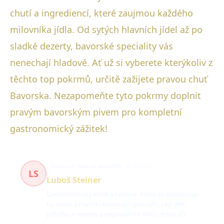
chutí a ingrediencí, které zaujmou každého
milovníka jídla. Od sytých hlavních jídel až po
sladké dezerty, bavorské speciality vás
nenechají hladové. Ať už si vyberete kterýkoliv z
těchto top pokrmů, určitě zažijete pravou chuť
Bavorska. Nezapomeňte tyto pokrmy doplnit
pravým bavorským pivem pro kompletní
gastronomický zážitek!
bavorské masové speciality
81 článků
LS
Luboš Steiner
Gastronomický kritik a historik, který se specializuje
na maso a tradiční bavorské speciality, rád sdílí
příběhy a recepty z regionálních trhů i festivalů.