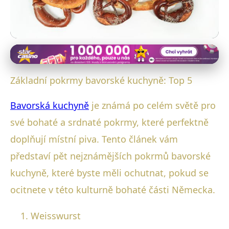
Bavorské kulinářské speciality
Top 5 Bavorských Delikates:
Základní pokrmy bavorské kuchyně: Top 5
Chuťový Průvodce Německem
Bavorská kuchyně
je známá po celém světě pro
4. 9. 2025
· 3 min čtení · Autor: Luboš Steiner
své bohaté a srdnaté pokrmy, které perfektně
doplňují místní piva. Tento článek vám
představí pět nejznámějších pokrmů bavorské
kuchyně, které byste měli ochutnat, pokud se
ocitnete v této kulturně bohaté části Německa.
Weisswurst