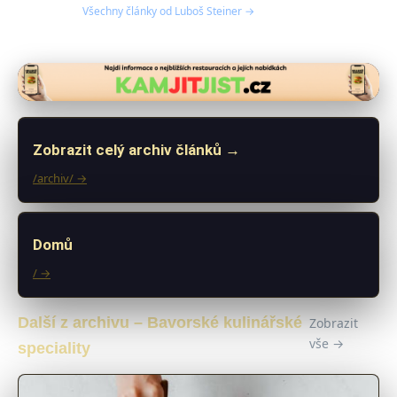
Všechny články od Luboš Steiner →
Zobrazit celý archiv článků →
/archiv/ →
Domů
/ →
Další z archivu – Bavorské kulinářské
Zobrazit
vše →
speciality