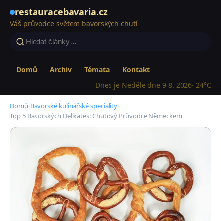
restauracebavaria.cz
Váš průvodce světem bavorských chutí
Domů
Archiv
Témata
Kontakt
Dnes je Neděle dne 9 8. 2026
· 24°C
Domů
›
Bavorské kulinářské speciality
›
Top 5 Bavorských Delikates: Chuťový Průvodce Německem