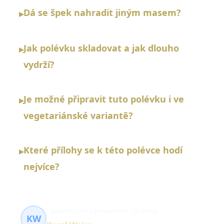
Dá se špek nahradit jiným masem?
▸
Jak polévku skladovat a jak dlouho
▸
vydrží?
Je možné připravit tuto polévku i ve
▸
vegetariánské variantě?
Které přílohy se k této polévce hodí
▸
nejvíce?
bavorské pivo a pivovarnictví
65 článků
KW