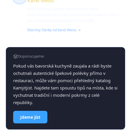
Karel Weiss
Milovník piva a znalec pivovarnictví, který
dokumentuje bavorské pivní tradice a kulturu, stejně
jako slavné restaurace doma i ve světě.
Všechny články od Karel Weiss →
Doporucujeme
Pokud vás bavorská kuchyně zaujala a rádi byste
ochutnali autentické špekové polévky přímo v
restauraci, může vám pomoci přehledný katalog
Kamjitjist. Najdete tam spoustu tipů na místa, kde si
vychutnat tradiční i moderní pokrmy z celé
republiky.
Jdeme jíst