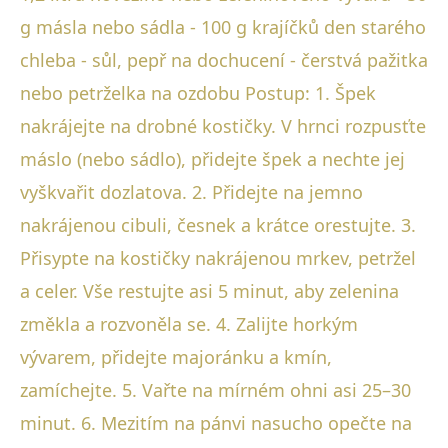
g másla nebo sádla - 100 g krajíčků den starého
chleba - sůl, pepř na dochucení - čerstvá pažitka
nebo petrželka na ozdobu Postup: 1. Špek
nakrájejte na drobné kostičky. V hrnci rozpusťte
máslo (nebo sádlo), přidejte špek a nechte jej
vyškvařit dozlatova. 2. Přidejte na jemno
nakrájenou cibuli, česnek a krátce orestujte. 3.
Přisypte na kostičky nakrájenou mrkev, petržel
a celer. Vše restujte asi 5 minut, aby zelenina
změkla a rozvoněla se. 4. Zalijte horkým
vývarem, přidejte majoránku a kmín,
zamíchejte. 5. Vařte na mírném ohni asi 25–30
minut. 6. Mezitím na pánvi nasucho opečte na