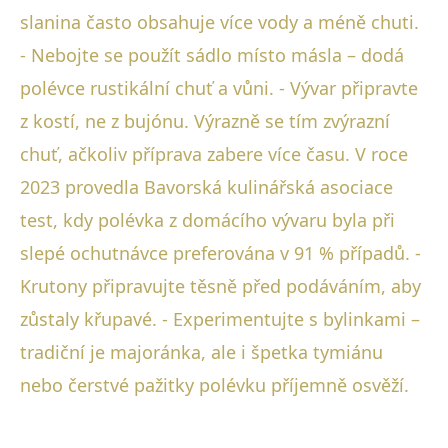
slanina často obsahuje více vody a méně chuti.
- Nebojte se použít sádlo místo másla – dodá
polévce rustikální chuť a vůni. - Vývar připravte
z kostí, ne z bujónu. Výrazně se tím zvýrazní
chuť, ačkoliv příprava zabere více času. V roce
2023 provedla Bavorská kulinářská asociace
test, kdy polévka z domácího vývaru byla při
slepé ochutnávce preferována v 91 % případů. -
Krutony připravujte těsně před podáváním, aby
zůstaly křupavé. - Experimentujte s bylinkami –
tradiční je majoránka, ale i špetka tymiánu
nebo čerstvé pažitky polévku příjemně osvěží.