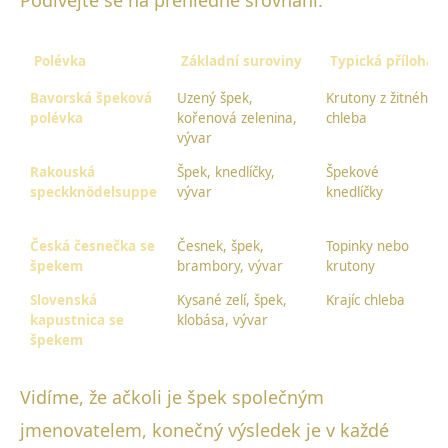
Podívejte se na přehledné srovnání:
Polévka
Základní suroviny
Typická příloha
Bavorská špeková
Uzený špek,
Krutony z žitného
polévka
kořenová zelenina,
chleba
vývar
Rakouská
Špek, knedlíčky,
Špekové
speckknödelsuppe
vývar
knedlíčky
Česká česnečka se
Česnek, špek,
Topinky nebo
špekem
brambory, vývar
krutony
Slovenská
Kysané zelí, špek,
Krajíc chleba
kapustnica se
klobása, vývar
špekem
Vidíme, že ačkoli je špek společným
jmenovatelem, konečný výsledek je v každé