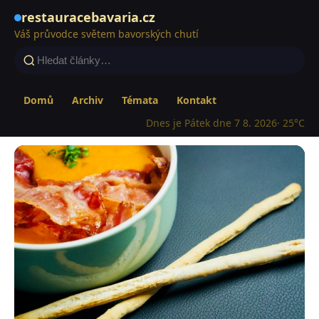
restauracebavaria.cz
Váš průvodce světem bavorských chutí
Domů
Archiv
Témata
Kontakt
Dnes je Pátek dne 7 8. 2026
· 25°C