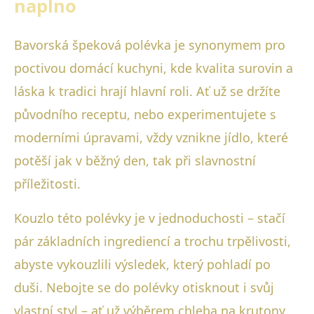
naplno
Bavorská špeková polévka je synonymem pro
poctivou domácí kuchyni, kde kvalita surovin a
láska k tradici hrají hlavní roli. Ať už se držíte
původního receptu, nebo experimentujete s
moderními úpravami, vždy vznikne jídlo, které
potěší jak v běžný den, tak při slavnostní
příležitosti.
Kouzlo této polévky je v jednoduchosti – stačí
pár základních ingrediencí a trochu trpělivosti,
abyste vykouzlili výsledek, který pohladí po
duši. Nebojte se do polévky otisknout i svůj
vlastní styl – ať už výběrem chleba na krutony,