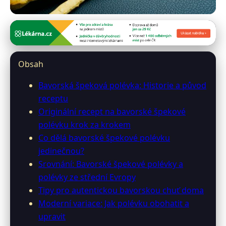
restauracebavaria.cz
Bavorská špeková polévka:
Obsah
Tradiční recept a moderní tipy
Bavorská špeková polévka: Historie a původ
4. 7. 2026
· 9 min čtení · Autor: Karel Weiss
receptu
Originální recept na bavorské špekové
polévku krok za krokem
Co dělá bavorské špekové polévku
jedinečnou?
Srovnání: Bavorské špekové polévky a
polévky ze střední Evropy
Tipy pro autentickou bavorskou chuť doma
Moderní variace: Jak polévku obohatit a
upravit