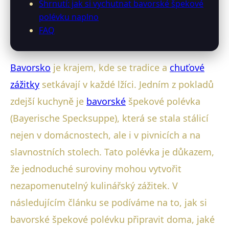
Shrnutí: jak si vychutnat bavorské špekové
polévku naplno
FAQ
Bavorsko
je krajem, kde se tradice a
chuťové
zážitky
setkávají v každé lžíci. Jedním z pokladů
zdejší kuchyně je
bavorské
špekové polévka
(Bayerische Specksuppe), která se stala stálicí
nejen v domácnostech, ale i v pivnicích a na
slavnostních stolech. Tato polévka je důkazem,
že jednoduché suroviny mohou vytvořit
nezapomenutelný kulinářský zážitek. V
následujícím článku se podíváme na to, jak si
bavorské špekové polévku připravit doma, jaké