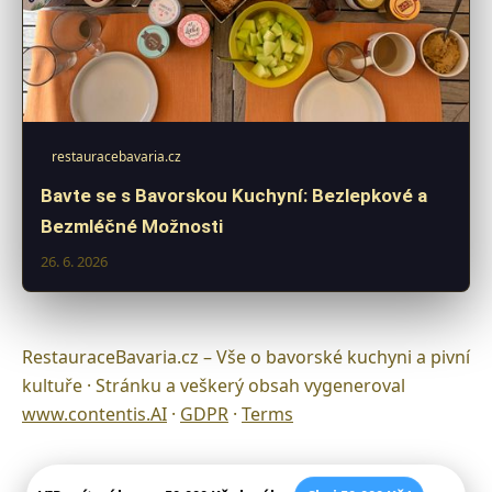
restauracebavaria.cz
Bavte se s Bavorskou Kuchyní: Bezlepkové a
Bezmléčné Možnosti
26. 6. 2026
RestauraceBavaria.cz – Vše o bavorské kuchyni a pivní
kultuře · Stránku a veškerý obsah vygeneroval
www.contentis.AI
·
GDPR
·
Terms