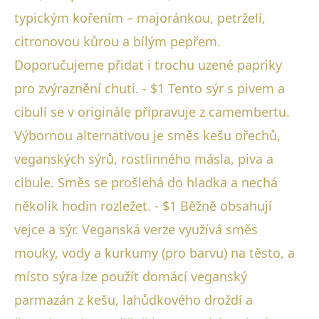
typickým kořením – majoránkou, petrželí,
citronovou kůrou a bílým pepřem.
Doporučujeme přidat i trochu uzené papriky
pro zvýraznění chuti. - $1 Tento sýr s pivem a
cibulí se v originále připravuje z camembertu.
Výbornou alternativou je směs kešu ořechů,
veganských sýrů, rostlinného másla, piva a
cibule. Směs se prošlehá do hladka a nechá
několik hodin rozležet. - $1 Běžně obsahují
vejce a sýr. Veganská verze využívá směs
mouky, vody a kurkumy (pro barvu) na těsto, a
místo sýra lze použít domácí veganský
parmazán z kešu, lahůdkového droždí a