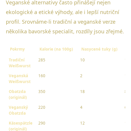
Veganské alternativy často přinášejí nejen
ekologické a etické výhody, ale i lepší nutriční
profil. Srovnáme-li tradiční a veganské verze
několika bavorské specialit, rozdíly jsou zřejmé.
Pokrmy
Kalorie (na 100g)
Nasycené tuky (g)
Bí
Tradiční
285
10
12
Weißwurst
Veganská
160
2
14
Weißwurst
Obatzda
350
18
8
(originál)
Veganský
220
4
6
Obatzda
Käsespätzle
290
12
10
(originál)