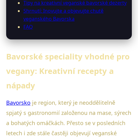
Tipy na kreativní veganské bavorské dezerty
Shrnutí: Inovujte a objevujte chutě
veganského Bavorska
FAQ
Bavorské speciality vhodné pro
vegany: Kreativní recepty a
nápady
Bavorsko
je region, který je neoddělitelně
spjatý s gastronomií založenou na mase, sýrech
a bohatých omáčkách. Přesto se v posledních
letech i zde stále častěji objevují veganské