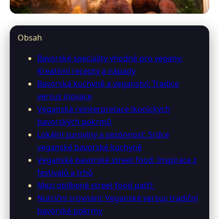
restauracebavaria.cz
Obsah
Bavorské Veganské Delikatesy:
Bavorské speciality vhodné pro vegany:
Tradiční Chutě v Novém Kabátě!
Kreativní recepty a nápady
Bavorská kuchyně a veganství: Tradice
28. 6. 2026
· 9 min čtení · Autor: Jana Falknerová
versus inovace
Veganská reinterpretace ikonických
bavorských pokrmů
Lokální suroviny a sezónnost: Srdce
veganské bavorské kuchyně
Veganské bavorské street food: Inspirace z
festivalů a trhů
Mezi oblíbené street food patří:
Nutriční srovnání: Veganské versus tradiční
bavorské pokrmy