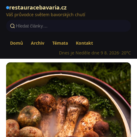
restauracebavaria.cz
Váš průvodce světem bavorských chutí
Domů
Archiv
Témata
Kontakt
Dnes je Neděle dne 9 8. 2026
· 20°C