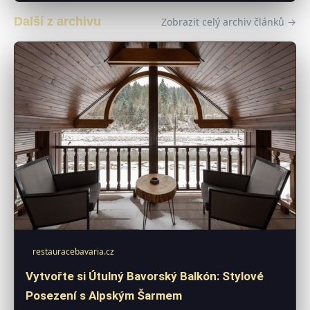
Další z archivu
Zobrazit celý archiv článků →
restauracebavaria.cz
Vytvořte si Útulný Bavorský Balkón: Stylové
Posezení s Alpským Šarmem