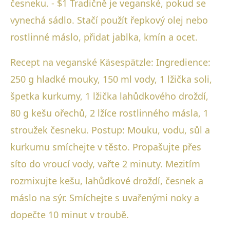
česneku. - $1 Tradičně je veganské, pokud se
vynechá sádlo. Stačí použít řepkový olej nebo
rostlinné máslo, přidat jablka, kmín a ocet.
Recept na veganské Käsespätzle: Ingredience:
250 g hladké mouky, 150 ml vody, 1 lžička soli,
špetka kurkumy, 1 lžička lahůdkového droždí,
80 g kešu ořechů, 2 lžíce rostlinného másla, 1
stroužek česneku. Postup: Mouku, vodu, sůl a
kurkumu smíchejte v těsto. Propašujte přes
síto do vroucí vody, vařte 2 minuty. Mezitím
rozmixujte kešu, lahůdkové droždí, česnek a
máslo na sýr. Smíchejte s uvařenými noky a
dopečte 10 minut v troubě.