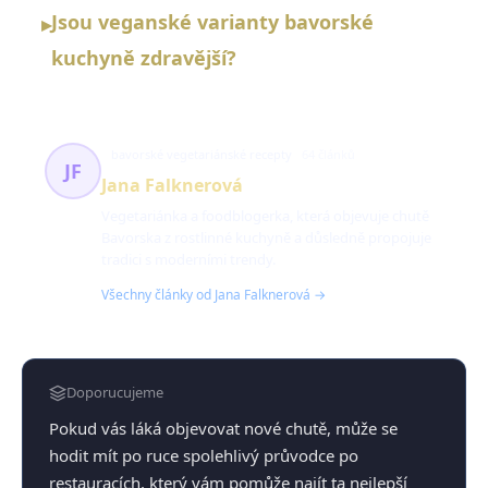
Jsou veganské varianty bavorské
▸
kuchyně zdravější?
bavorské vegetariánské recepty
64 článků
JF
Jana Falknerová
Vegetariánka a foodblogerka, která objevuje chutě
Bavorska z rostlinné kuchyně a důsledně propojuje
tradici s moderními trendy.
Všechny články od Jana Falknerová →
Doporucujeme
Pokud vás láká objevovat nové chutě, může se
hodit mít po ruce spolehlivý průvodce po
restauracích, který vám pomůže najít ta nejlepší