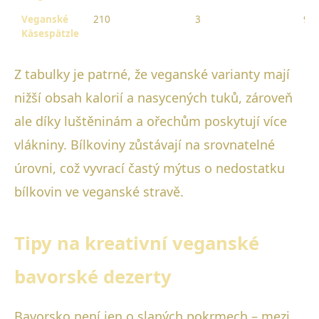
Veganské
210
3
9
Käsespätzle
Z tabulky je patrné, že veganské varianty mají
nižší obsah kalorií a nasycených tuků, zároveň
ale díky luštěninám a ořechům poskytují více
vlákniny. Bílkoviny zůstávají na srovnatelné
úrovni, což vyvrací častý mýtus o nedostatku
bílkovin ve veganské stravě.
Tipy na kreativní veganské
bavorské dezerty
Bavorsko není jen o slaných pokrmech – mezi