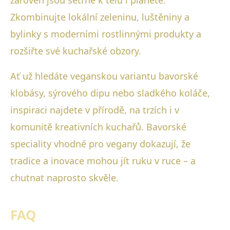
zároveň jsou šetrné k tělu i planetě.
Zkombinujte lokální zeleninu, luštěniny a
bylinky s moderními rostlinnými produkty a
rozšiřte své kuchařské obzory.
Ať už hledáte veganskou variantu bavorské
klobásy, sýrového dipu nebo sladkého koláče,
inspiraci najdete v přírodě, na trzích i v
komunitě kreativních kuchařů. Bavorské
speciality vhodné pro vegany dokazují, že
tradice a inovace mohou jít ruku v ruce – a
chutnat naprosto skvěle.
FAQ