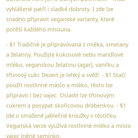
vyhlášené patří i sladké dobroty. I zde lze
snadno připravit veganské varianty, které
potěší každého mlsouna.
- $1 Tradičně je připravovaná z mléka, smetany
a želatiny. Použijte kokosové nebo mandlové
mléko, veganskou želatinu (agar), vanilku a
třtinový cukr. Dezert je lehký a svěží. - $1 Stačí
použít rostlinné máslo a mléko, těsto lze
připravit i bez vajec. Osladit lze třtinovým
cukrem a posypat skořicovou drobenkou. - $1
Jde o smažené jablečné kroužky v těstíčku.
Veganská verze využívá rostlinné mléko a místo
vajec lněné semínko.