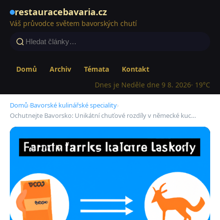
restauracebavaria.cz
Váš průvodce světem bavorských chutí
Domů
Archiv
Témata
Kontakt
Dnes je Neděle dne 9 8. 2026
· 19°C
Domů
›
Bavorské kulinářské speciality
›
Ochutnejte Bavorsko: Unikátní chuťové rozdíly v německé kuc…