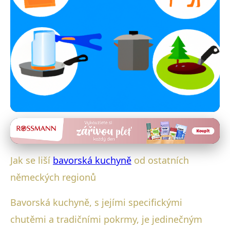
Bavorské kulinářské speciality
Ochutnejte Bavorsko: Unikátní
Jak se liší
bavorská kuchyně
od ostatních
chuťové rozdíly v německé
německých regionů
kuchyni
Bavorská kuchyně, s jejími specifickými
16. 5. 2025
· 4 min čtení · Autor: Luboš Steiner
chutěmi a tradičními pokrmy, je jedinečným