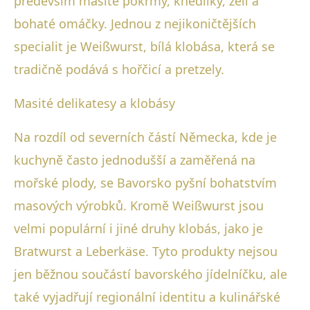
především masité pokrmy, knedlíky, zelí a
bohaté omáčky. Jednou z nejikoničtějších
specialit je Weißwurst, bílá klobása, která se
tradičně podává s hořčicí a pretzely.
Masité delikatesy a klobásy
Na rozdíl od severních částí Německa, kde je
kuchyně často jednodušší a zaměřená na
mořské plody, se Bavorsko pyšní bohatstvím
masových výrobků. Kromě Weißwurst jsou
velmi populární i jiné druhy klobás, jako je
Bratwurst a Leberkäse. Tyto produkty nejsou
jen běžnou součástí bavorského jídelníčku, ale
také vyjadřují regionální identitu a kulinářské