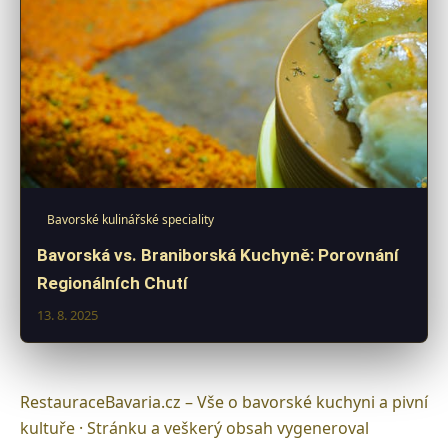
Bavorské kulinářské speciality
Bavorská vs. Braniborská Kuchyně: Porovnání
Regionálních Chutí
13. 8. 2025
RestauraceBavaria.cz – Vše o bavorské kuchyni a pivní
kultuře · Stránku a veškerý obsah vygeneroval