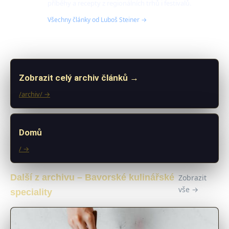
příběhy a recepty z regionálních trhů i festivalů.
Všechny články od Luboš Steiner →
Zobrazit celý archiv článků →
/archiv/ →
Domů
/ →
Další z archivu – Bavorské kulinářské
Zobrazit
vše →
speciality