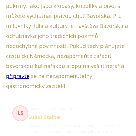
pokrmy, jako jsou klobásy, knedlíky a pivo, si
můžete vychutnat pravou chuť Bavorska. Pro
milovníky jídla a kultury je návštěva Bavorska a
ochutnávka jeho tradičních pokrmů
nepochybně povinností. Pokud tedy plánujete
cestu do Německa, nezapomeňte zařadit
bavorskou kulinářskou stopu na váš itinerář a
připravte
se na nezapomenutelný
gastronomický zážitek!
bavorské masové speciality
81 článků
LS
Luboš Steiner
Gastronomický kritik a historik, který se specializuje
na maso a tradiční bavorské speciality, rád sdílí