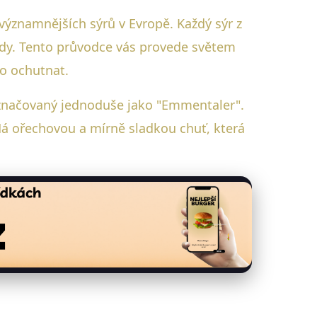
ýznamnějších sýrů v Evropě. Každý sýr z
tody. Tento průvodce vás provede světem
bo ochutnat.
označovaný jednoduše jako "Emmentaler".
 Má ořechovou a mírně sladkou chuť, která