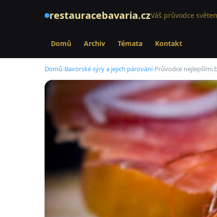
restauracebavaria.cz
Váš průvodce světem
Domů
Archiv
Témata
Kontakt
Domů
›
Bavorské sýry a jejich párování
›
Průvodce nejlepšími 