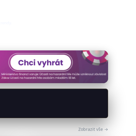
trendy.
Zobrazit vše →