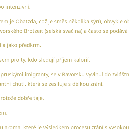
o intenzivní.
m je Obatzda, což je směs několika sýrů, obvykle o
vorského Brotzeit (selská svačina) a často se podává s
í a jako předkrm.
m pro ty, kdo sledují příjem kalorií.
en pruskými imigranty, se v Bavorsku vyvinul do zvlášt
ntní chutí, která se zesiluje s délkou zrání.
protože dobře taje.
em.
roma, které je výsledkem procesu zrání s vysokou vlh