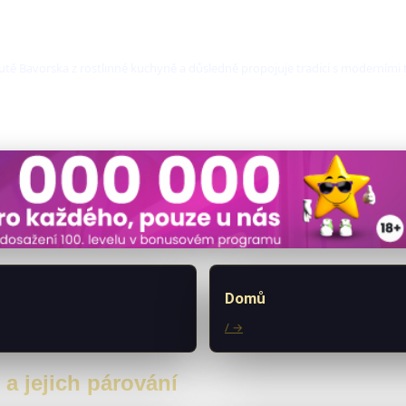
utě Bavorska z rostlinné kuchyně a důsledně propojuje tradici s moderními 
Domů
/ →
 a jejich párování