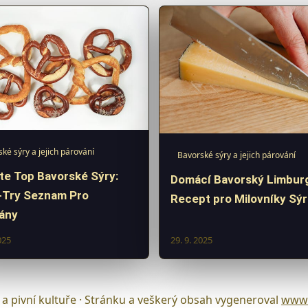
ké sýry a jejich párování
Bavorské sýry a jejich párování
te Top Bavorské Sýry:
Domácí Bavorský Limburg
-Try Seznam Pro
Recept pro Milovníky Sýr
ány
025
29. 9. 2025
a pivní kultuře · Stránku a veškerý obsah vygeneroval
www.