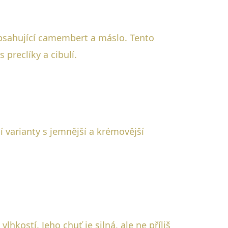
bsahující camembert a máslo. Tento
 preclíky a cibulí.
ní varianty s jemnější a krémovější
kostí. Jeho chuť je silná, ale ne příliš