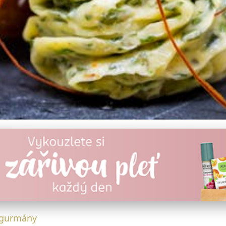
 bavorskými sýry: Objevte
 gurmány