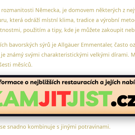
 rozmanitosti Německa, je domovem některých z nejv
turu, která odráží místní klima, tradice a výrobní me
stnostmi, použitím a tipy, kde je můžete zakoupit ne
ších bavorských sýrů je Allgäuer Emmentaler, často 
a je známý svými charakteristickými velkými dírami.
šesti měsíců.
 se snadno kombinuje s jinými potravinami.