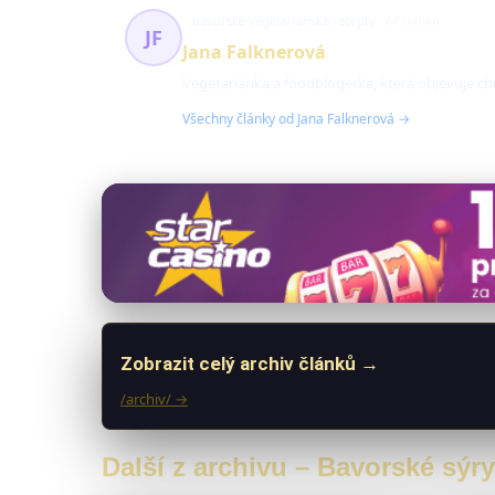
bavorské vegetariánské recepty
64 článků
JF
Jana Falknerová
Vegetariánka a foodblogerka, která objevuje ch
Všechny články od Jana Falknerová →
Zobrazit celý archiv článků →
/archiv/ →
Další z archivu – Bavorské sýry