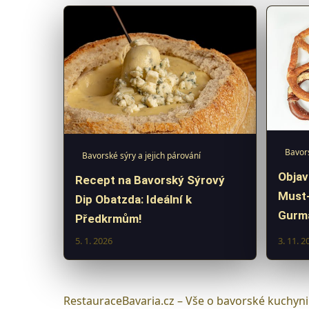
Bavors
Bavorské sýry a jejich párování
Objav
Recept na Bavorský Sýrový
Must
Dip Obatzda: Ideální k
Gurm
Předkrmům!
5. 1. 2026
3. 11. 2
RestauraceBavaria.cz – Vše o bavorské kuchyni 