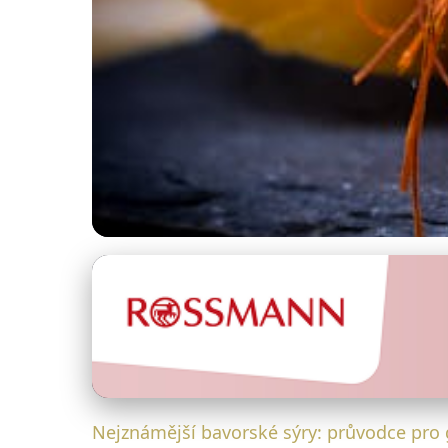
Bavorské sýry a jejich párování
Průvodce nejlepšími
4. 7. 2025
· 4 min čtení · Autor: Jana Falknerová
Nejznámější bavorské sýry: průvodce pro