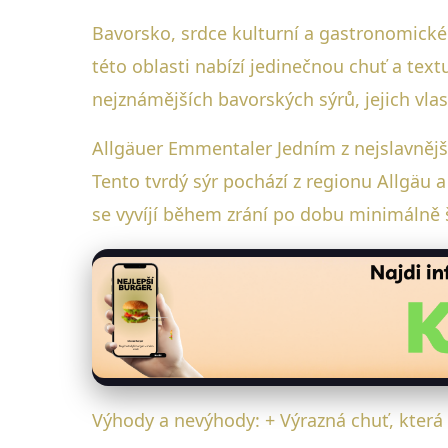
Bavorsko, srdce kulturní a gastronomické
této oblasti nabízí jedinečnou chuť a tex
nejznámějších bavorských sýrů, jejich vla
Allgäuer Emmentaler Jedním z nejslavněj
Tento tvrdý sýr pochází z regionu Allgäu 
se vyvíjí během zrání po dobu minimálně 
Výhody a nevýhody: + Výrazná chuť, která