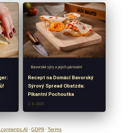
Bavorské sýry a jejich párování
er:
Recept na Domácí Bavorský
ů!
Sýrový Spread Obatzda:
Pikantní Pochoutka
2. 9. 2025
contentis.AI
·
GDPR
·
Terms