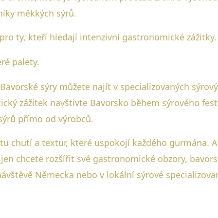
níky měkkých sýrů.
ro ty, kteří hledají intenzivní gastronomické zážitky.
ré palety.
Bavorské sýry můžete najít v specializovaných sýro
cký zážitek navštivte Bavorsko během sýrového festiv
 sýrů přímo od výrobců.
u chutí a textur, které uspokojí každého gurmána. Ať 
en chcete rozšířit své gastronomické obzory, bavors
návštěvě Německa nebo v lokální sýrové specializova