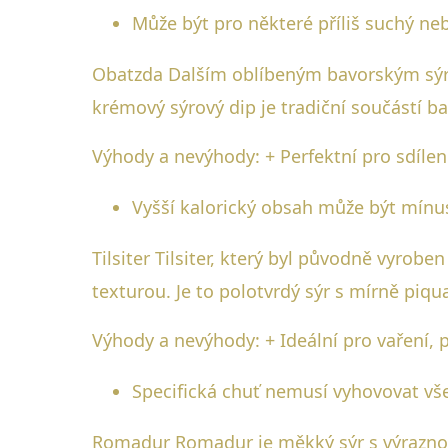
Může být pro některé příliš suchý neb
Obatzda Dalším oblíbeným bavorským sýre
krémový sýrový dip je tradiční součástí ba
Výhody a nevýhody: + Perfektní pro sdílen
Vyšší kalorický obsah může být mínuse
Tilsiter Tilsiter, který byl původně vyrob
texturou. Je to polotvrdý sýr s mírně piqua
Výhody a nevýhody: + Ideální pro vaření, 
Specifická chuť nemusí vyhovovat vš
Romadur Romadur je měkký sýr s výraznou a