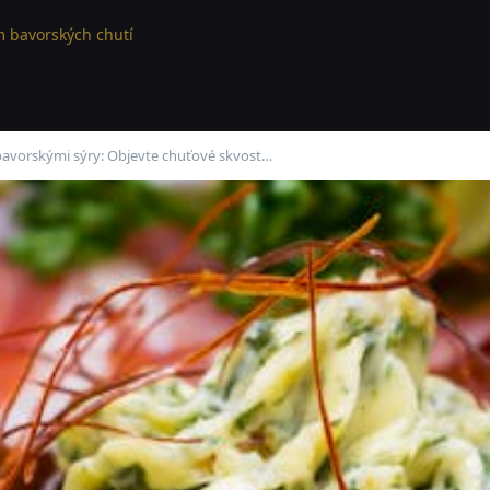
 bavorských chutí
bavorskými sýry: Objevte chuťové skvost…