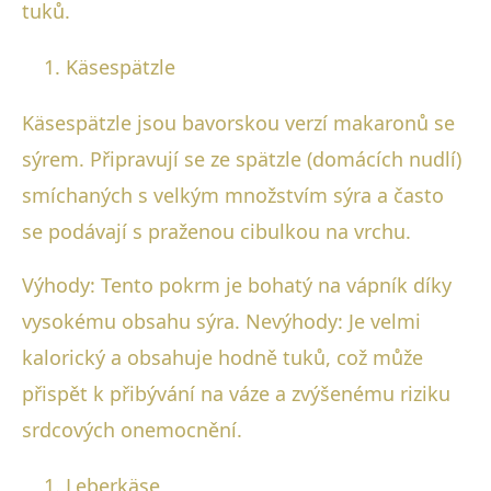
tuků.
Käsespätzle
Käsespätzle jsou bavorskou verzí makaronů se
sýrem. Připravují se ze spätzle (domácích nudlí)
smíchaných s velkým množstvím sýra a často
se podávají s praženou cibulkou na vrchu.
Výhody: Tento pokrm je bohatý na vápník díky
vysokému obsahu sýra. Nevýhody: Je velmi
kalorický a obsahuje hodně tuků, což může
přispět k přibývání na váze a zvýšenému riziku
srdcových onemocnění.
Leberkäse