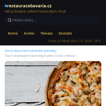
restauracebavaria.cz
Váš průvodce světem bavorských chutí
Domů
Archiv
Témata
Kontakt
Dnes je Pátek dne 7 8. 2026
· 28°C
Domů
›
Bavorské kulinářské speciality
›
Top 5 nezdravých bavorských jídel: Co jíst s mírou?