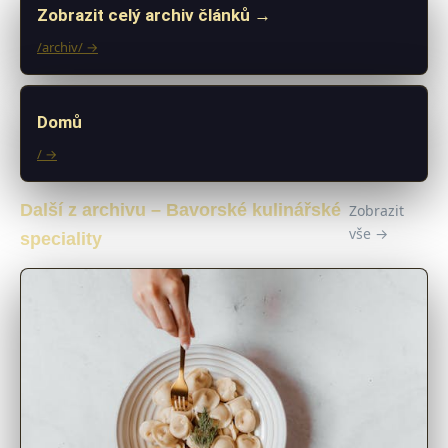
Zobrazit celý archiv článků →
/archiv/ →
Domů
/ →
Další z archivu – Bavorské kulinářské
Zobrazit
vše →
speciality