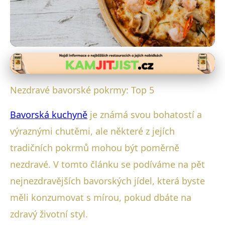
Bavorské kulinářské speciality
Top 5 nezdravých bavorských
Nezdravé bavorské pokrmy: Top 5
jídel: Co jíst s mírou?
Bavorská kuchyně
je známá svou bohatostí a
28. 10. 2025
· 4 min čtení · Autor: Luboš Steiner
výraznými chutěmi, ale některé z jejích
tradičních pokrmů mohou být poměrně
nezdravé. V tomto článku se podíváme na pět
nejnezdravějších bavorských jídel, která byste
měli konzumovat s mírou, pokud dbáte na
zdravý životní styl.