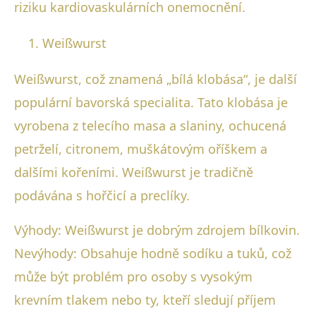
riziku kardiovaskulárních onemocnění.
Weißwurst
Weißwurst, což znamená „bílá klobása“, je další
populární bavorská specialita. Tato klobása je
vyrobena z telecího masa a slaniny, ochucená
petrželí, citronem, muškátovým oříškem a
dalšími kořeními. Weißwurst je tradičně
podávána s hořčicí a preclíky.
Výhody: Weißwurst je dobrým zdrojem bílkovin.
Nevýhody: Obsahuje hodně sodíku a tuků, což
může být problém pro osoby s vysokým
krevním tlakem nebo ty, kteří sledují příjem