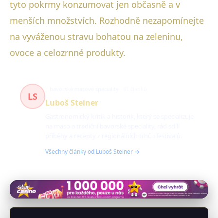
tyto pokrmy konzumovat jen občasně a v
menších množstvích. Rozhodně nezapomínejte
na vyváženou stravu bohatou na zeleninu,
ovoce a celozrnné produkty.
bavorské masové speciality
81 článků
LS
Luboš Steiner
Gastronomický kritik a historik, který se specializuje
na maso a tradiční bavorské speciality, rád sdílí
příběhy a recepty z regionálních trhů i festivalů.
Všechny články od Luboš Steiner →