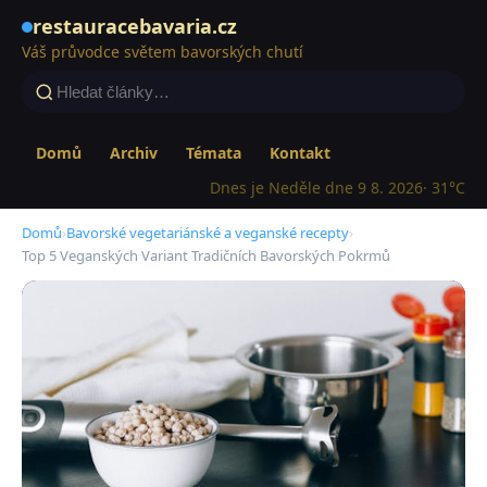
restauracebavaria.cz
Váš průvodce světem bavorských chutí
Domů
Archiv
Témata
Kontakt
Dnes je Neděle dne 9 8. 2026
· 31°C
Domů
›
Bavorské vegetariánské a veganské recepty
›
Top 5 Veganských Variant Tradičních Bavorských Pokrmů