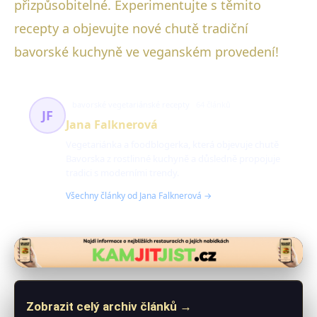
přizpůsobitelné. Experimentujte s těmito
recepty a objevujte nové chutě tradiční
bavorské kuchyně ve veganském provedení!
bavorské vegetariánské recepty
64 článků
JF
Jana Falknerová
Vegetariánka a foodblogerka, která objevuje chutě
Bavorska z rostlinné kuchyně a důsledně propojuje
tradici s moderními trendy.
Všechny články od Jana Falknerová →
Zobrazit celý archiv článků →