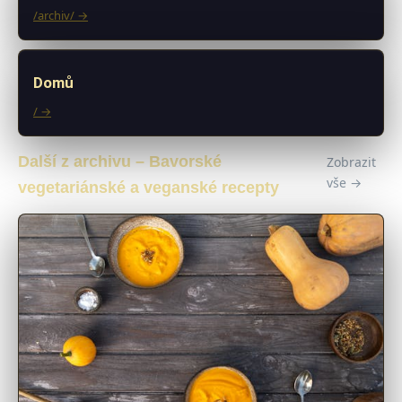
/archiv/ →
Domů
/ →
Další z archivu – Bavorské
Zobrazit
vše →
vegetariánské a veganské recepty