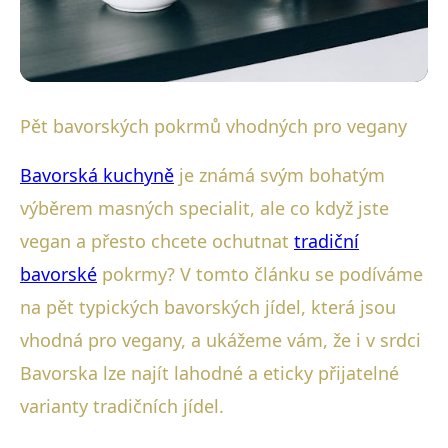
Bavorské vegetariánské a veganské recepty
Pět bavorských pokrmů vhodných pro vegany
Top 5 Veganských Variant
Bavorská kuchyně
je známá svým bohatým
Tradičních Bavorských Pokrmů
výběrem masných specialit, ale co když jste
vegan a přesto chcete ochutnat
tradiční
16. 10. 2025
· 4 min čtení · Autor: Jana Falknerová
bavorské
pokrmy? V tomto článku se podíváme
na pět typických bavorských jídel, která jsou
vhodná pro vegany, a ukážeme vám, že i v srdci
Bavorska lze najít lahodné a eticky přijatelné
varianty tradičních jídel.