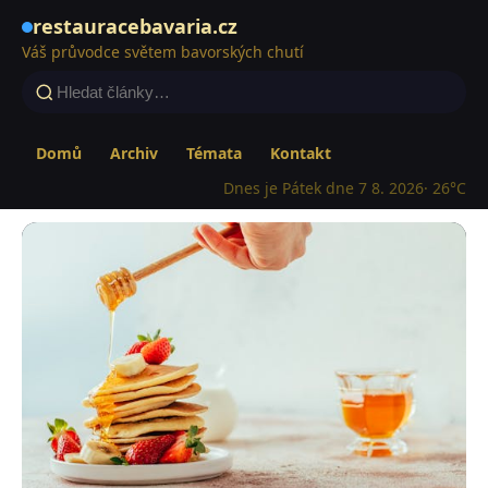
restauracebavaria.cz
Váš průvodce světem bavorských chutí
Domů
Archiv
Témata
Kontakt
Dnes je Pátek dne 7 8. 2026
· 26°C