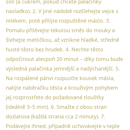
solí (a cukrem, pokud chcete palačinky
nasladko). 2. V jiné nádobě rozšlehejte vejce s
mlékem, poté přilijte rozpuštěné máslo. 3.
Pomalu přilévejte tekutou směs do mouky a
šlehejte metličkou, až vznikne hladké, středně
husté těsto bez hrudek. 4. Nechte těsto
odpočinout alespoň 20 minut – díky tomu bude
výsledná palačinka jemnější a nadýchanější. 5.
Na rozpálené pánvi rozpusťte kousek másla,
nalijte naběračku těsta a krouživým pohybem
jej rozprostřete do požadované tloušťky
(ideálně 3–5 mm). 6. Smažte z obou stran
dozlatova (každá strana cca 2 minuty). 7.
Podávejte ihned, případně uchovávejte v teple