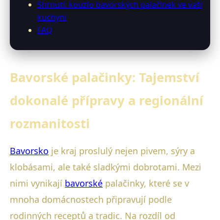
Shrnutí: kouzlo bavorských palačinek ve vaší
kuchyni
FAQ
Bavorské palačinky: Tajemství
dokonalé přípravy a regionální
rozmanitosti
Bavorsko
je kraj proslulý nejen pivem, sýry a
klobásami, ale také sladkými dobrotami. Mezi
nimi vynikají
bavorské
palačinky, které se v
mnoha domácnostech připravují podle
rodinných receptů a tradic. Na rozdíl od