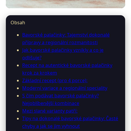
restauracebavaria.cz
Obsah
Bavorské palačinky: Tajemství
Bavorské palačinky: Tajemství dokonalé
jejich přípravy a unikátnost
přípravy a regionální rozmanitosti
Jak bavorské palačinky vznikly a co je
6. 3. 2026
· 10 min čtení · Autor: Jana Falknerová
odlišuje?
Recept na autentické bavorské palačinky
krok za krokem
Základní recept (pro 4 porce):
Moderní variace a regionální speciality
S čím podávat bavorské palačinky?
Nejoblíbenější kombinace
Mezi slané varianty patří:
Tipy na dokonalé bavorské palačinky: Časté
chyby a jak se jim vyhnout