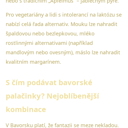
nebo s tradičním „Apfelmus“ – jablečným pyré.
Pro vegetariány a lidi s intolerancí na laktózu se
nabízí celá řada alternativ. Mouku lze nahradit
špaldovou nebo bezlepkovou, mléko
rostlinnými alternativami (například
mandlovým nebo ovesným), máslo lze nahradit
kvalitním margarínem.
S čím podávat bavorské
palačinky? Nejoblíbenější
kombinace
V Bavorsku platí, že fantazii se meze nekladou.