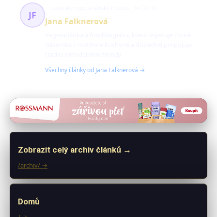
bavorské vegetariánské recepty
64 článků
JF
Jana Falknerová
Vegetariánka a foodblogerka, která objevuje chutě
Bavorska z rostlinné kuchyně a důsledně propojuje
tradici s moderními trendy.
Všechny články od Jana Falknerová →
Zobrazit celý archiv článků →
/archiv/ →
Domů
/ →