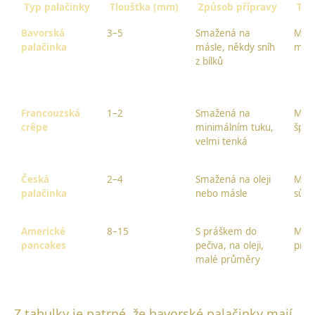
Typ palačinky
Tloušťka (mm)
Způsob přípravy
Typ
Bavorská
3–5
Smažená na
Mouk
palačinka
másle, někdy sníh
másl
z bílků
Francouzská
1–2
Smažená na
Mouk
crêpe
minimálním tuku,
špetk
velmi tenká
Česká
2–4
Smažená na oleji
Mouk
palačinka
nebo másle
sůl
Americké
8–15
S práškem do
Mouk
pancakes
pečiva, na oleji,
práš
malé průměry
Z tabulky je patrné, že bavorské palačinky mají