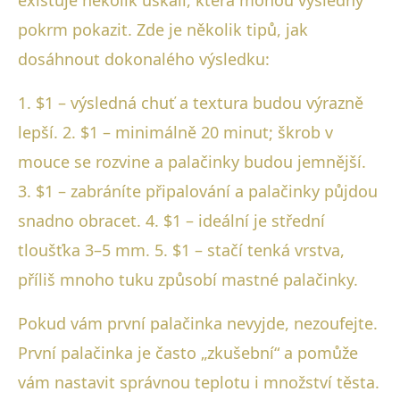
existuje několik úskalí, která mohou výsledný
pokrm pokazit. Zde je několik tipů, jak
dosáhnout dokonalého výsledku:
1. $1 – výsledná chuť a textura budou výrazně
lepší. 2. $1 – minimálně 20 minut; škrob v
mouce se rozvine a palačinky budou jemnější.
3. $1 – zabráníte připalování a palačinky půjdou
snadno obracet. 4. $1 – ideální je střední
tloušťka 3–5 mm. 5. $1 – stačí tenká vrstva,
příliš mnoho tuku způsobí mastné palačinky.
Pokud vám první palačinka nevyjde, nezoufejte.
První palačinka je často „zkušební“ a pomůže
vám nastavit správnou teplotu i množství těsta.