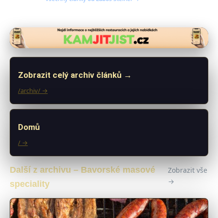
Zobrazit celý archiv článků →
/archiv/ →
Domů
/ →
Další z archivu – Bavorské masové
Zobrazit vše
→
speciality