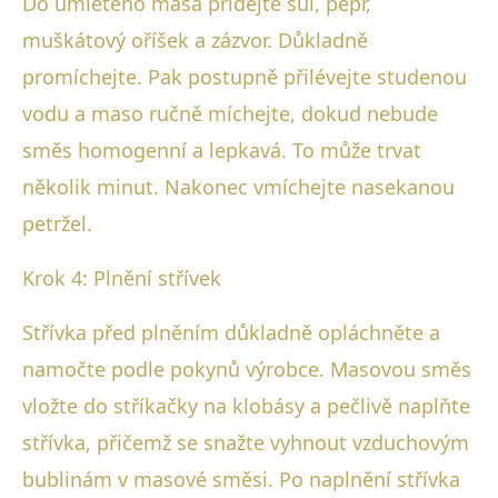
Do umletého masa přidejte sůl, pepř,
muškátový oříšek a zázvor. Důkladně
promíchejte. Pak postupně přilévejte studenou
vodu a maso ručně míchejte, dokud nebude
směs homogenní a lepkavá. To může trvat
několik minut. Nakonec vmíchejte nasekanou
petržel.
Krok 4: Plnění střívek
Střívka před plněním důkladně opláchněte a
namočte podle pokynů výrobce. Masovou směs
vložte do stříkačky na klobásy a pečlivě naplňte
střívka, přičemž se snažte vyhnout vzduchovým
bublinám v masové směsi. Po naplnění střívka