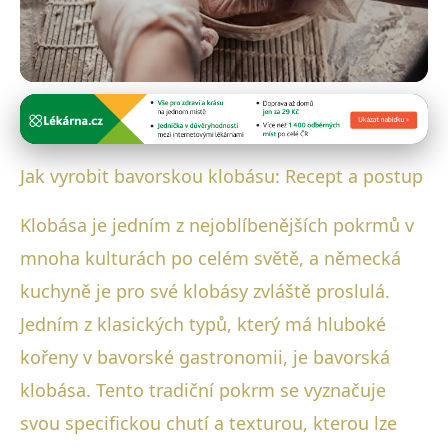
Bavorské masové speciality
Domácí Bavorská Klobása:
Jak vyrobit bavorskou klobásu: Recept a postup
Recept a Postup Krok za Krokem
Klobása je jedním z nejoblíbenějších pokrmů v
22. 1. 2026
· 4 min čtení · Autor: Luboš Steiner
mnoha kulturách po celém světě, a německá
kuchyně je pro své klobásy zvláště proslulá.
Jedním z klasických typů, který má hluboké
kořeny v bavorské gastronomii, je bavorská
klobása. Tento tradiční pokrm se vyznačuje
svou specifickou chutí a texturou, kterou lze