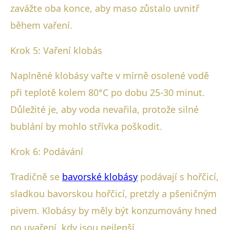
zavážte oba konce, aby maso zůstalo uvnitř
během vaření.
Krok 5: Vaření klobás
Naplněné klobásy vařte v mírně osolené vodě
při teplotě kolem 80°C po dobu 25-30 minut.
Důležité je, aby voda nevařila, protože silné
bublání by mohlo střívka poškodit.
Krok 6: Podávání
Tradičně se
bavorské klobásy
podávají s hořčicí,
sladkou bavorskou hořčicí, pretzly a pšeničným
pivem. Klobásy by měly být konzumovány hned
po uvaření, kdy jsou nejlepší.