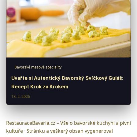
Bavorské masové speciality
Uvařte si Autentický Bavorský Svíčkový Guláš:
Recept Krok za Krokem
13. 2. 2026
RestauraceBavaria.cz – Vše o bavorské kuchyni a pivní
kultuře · Stránku a veškerý obsah vygeneroval