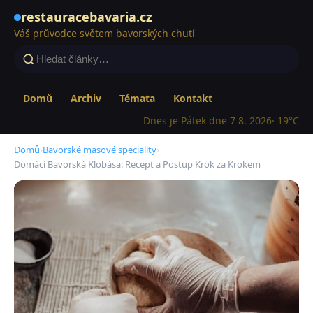
restauracebavaria.cz
Váš průvodce světem bavorských chutí
Domů
Archiv
Témata
Kontakt
Dnes je Pátek dne 7 8. 2026
· 19°C
Domů
›
Bavorské masové speciality
›
Domácí Bavorská Klobása: Recept a Postup Krok za Krokem