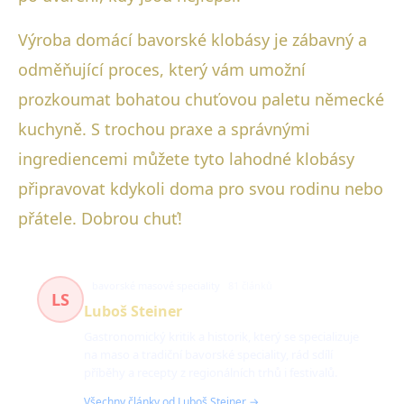
Výroba domácí bavorské klobásy je zábavný a
odměňující proces, který vám umožní
prozkoumat bohatou chuťovou paletu německé
kuchyně. S trochou praxe a správnými
ingrediencemi můžete tyto lahodné klobásy
připravovat kdykoli doma pro svou rodinu nebo
přátele. Dobrou chuť!
bavorské masové speciality
81 článků
LS
Luboš Steiner
Gastronomický kritik a historik, který se specializuje
na maso a tradiční bavorské speciality, rád sdílí
příběhy a recepty z regionálních trhů i festivalů.
Všechny články od Luboš Steiner →