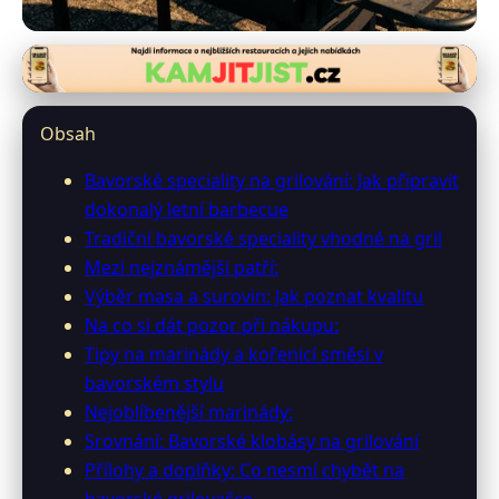
restauracebavaria.cz
Grilujte jako Bavor: Příprava
Obsah
dokonalého letního barbecue
Bavorské speciality na grilování: Jak připravit
dokonalý letní barbecue
17. 5. 2026
· 9 min čtení · Autor: Jana Falknerová
Tradiční bavorské speciality vhodné na gril
Mezi nejznámější patří:
Výběr masa a surovin: Jak poznat kvalitu
Na co si dát pozor při nákupu:
Tipy na marinády a kořenicí směsi v
bavorském stylu
Nejoblíbenější marinády:
Srovnání: Bavorské klobásy na grilování
Přílohy a doplňky: Co nesmí chybět na
bavorské grilovačce