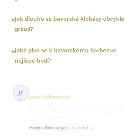
Jak dlouho se bavorské klobásy obvykle
▸
grilují?
Jaké pivo se k bavorskému barbecue
▸
nejlépe hodí?
bavorské vegetariánské recepty
64 článků
JF
Jana Falknerová
Vegetariánka a foodblogerka, která objevuje chutě
Bavorska z rostlinné kuchyně a důsledně propojuje
tradici s moderními trendy.
Všechny články od Jana Falknerová →