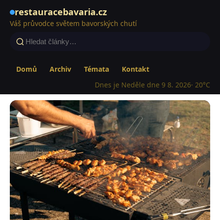
restauracebavaria.cz
Váš průvodce světem bavorských chutí
Domů
Archiv
Témata
Kontakt
Dnes je Neděle dne 9 8. 2026
· 20°C