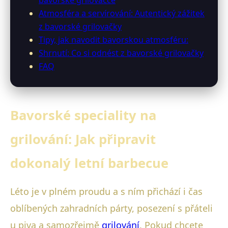
Atmosféra a servírování: Autentický zážitek
z bavorské grilovačky
Tipy, jak navodit bavorskou atmosféru:
Shrnutí: Co si odnést z bavorské grilovačky
FAQ
Bavorské speciality na
grilování: Jak připravit
dokonalý letní barbecue
Léto je v plném proudu a s ním přichází i čas
oblíbených zahradních párty, posezení s přáteli
u piva a samozřejmě
grilování
. Pokud chcete