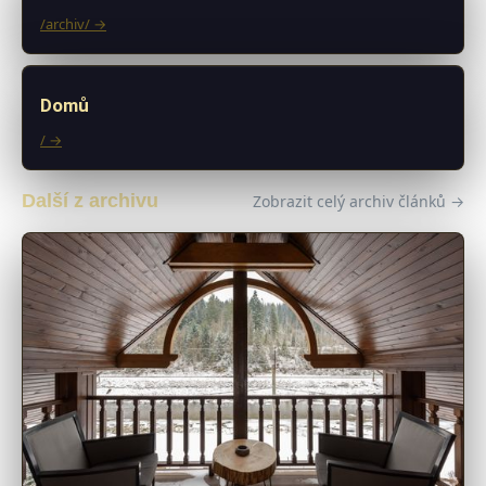
/archiv/ →
Domů
/ →
Další z archivu
Zobrazit celý archiv článků →