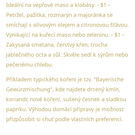
Ideální na vepřové maso a klobásy. - $1 –
Petržel, pažitka, rozmarýn a majoránka se
smíchají s olivovým olejem a citronovou šťávou.
Vynikající na kuřecí maso nebo zeleninu. - $1 –
Zakysaná smetana, čerstvý křen, trocha
jablečného octa a sůl. Skvěle sedí k sýrům nebo
pečenému chlebu.
Příkladem typického koření je tzv. "Bayerische
Gewürzmischung", kde najdete drcený kmín,
koriandr, nové koření, sušený česnek a sladkou
papriku. Výhodou domácí přípravy je možnost
přizpůsobit si chuť podle vlastních preferencí.