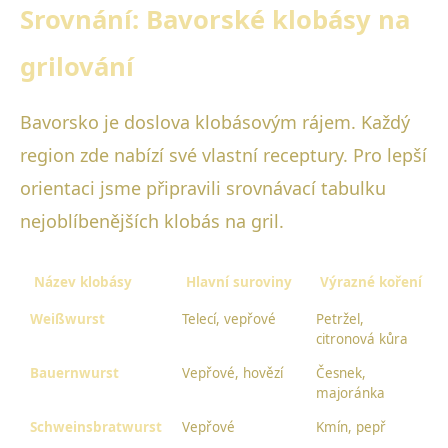
Srovnání: Bavorské klobásy na
grilování
Bavorsko je doslova klobásovým rájem. Každý
region zde nabízí své vlastní receptury. Pro lepší
orientaci jsme připravili srovnávací tabulku
nejoblíbenějších klobás na gril.
Název klobásy
Hlavní suroviny
Výrazné koření
Weißwurst
Telecí, vepřové
Petržel,
citronová kůra
Bauernwurst
Vepřové, hovězí
Česnek,
majoránka
Schweinsbratwurst
Vepřové
Kmín, pepř