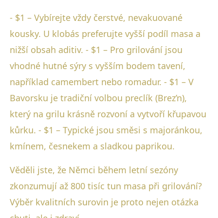
- $1 – Vybírejte vždy čerstvé, nevakuované
kousky. U klobás preferujte vyšší podíl masa a
nižší obsah aditiv. - $1 – Pro grilování jsou
vhodné hutné sýry s vyšším bodem tavení,
například camembert nebo romadur. - $1 – V
Bavorsku je tradiční volbou preclík (Brez’n),
který na grilu krásně rozvoní a vytvoří křupavou
kůrku. - $1 – Typické jsou směsi s majoránkou,
kmínem, česnekem a sladkou paprikou.
Věděli jste, že Němci během letní sezóny
zkonzumují až 800 tisíc tun masa při grilování?
Výběr kvalitních surovin je proto nejen otázka
chuti, ale i zdraví.