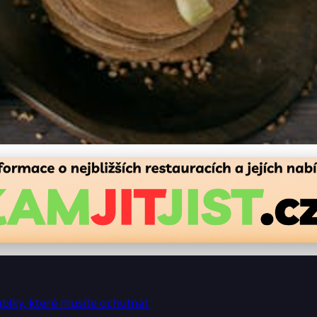
vorských palačinek s jablk
ablky, které musíte ochutnat