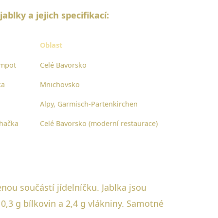
blky a jejich specifikací:
Oblast
ompot
Celé Bavorsko
ka
Mnichovsko
Alpy, Garmisch-Partenkirchen
ehačka
Celé Bavorsko (moderní restaurace)
ou součástí jídelníčku. Jablka jsou
0,3 g bílkovin a 2,4 g vlákniny. Samotné