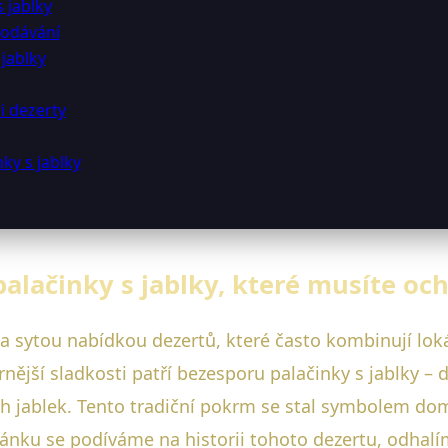
 jablky
podávání
jablky
i dezerty
ky s jablky
palačinky s jablky, které musíte oc
a sytou nabídkou dezertů, které často kombinují lok
jší sladkosti patří bezesporu palačinky s jablky – d
ých jablek. Tento tradiční pokrm se stal symbolem do
článku se podíváme na historii tohoto dezertu, odhal