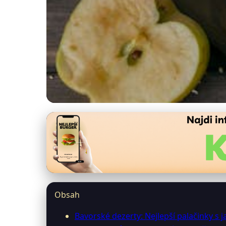
restauracebavaria.cz
Objavte tajemství ba
26. 3. 2026
· 10 min čtení · Autor: Karel Weiss
Obsah
Bavorské dezerty: Nejlepší palačinky s j