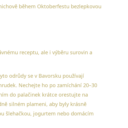
 Mnichově během Oktoberfestu bezlepkovou
ávnému receptu, ale i výběru surovin a
Tyto odrůdy se v Bavorsku používají
ez hrudek. Nechejte ho po zamíchání 20–30
ním do palačinek krátce orestujte na
edně silném plameni, aby byly krásně
rstvou šlehačkou, jogurtem nebo domácím