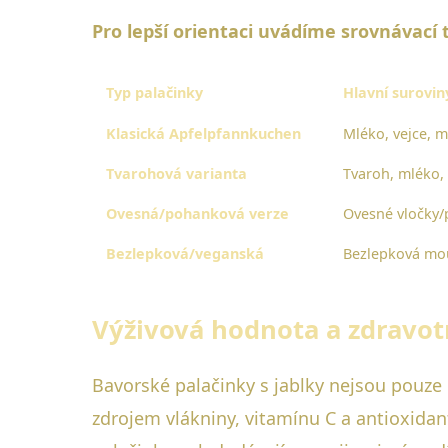
Pro lepší orientaci uvádíme srovnávací t
Typ palačinky
Hlavní surovin
Klasická Apfelpfannkuchen
Mléko, vejce, m
Tvarohová varianta
Tvaroh, mléko, 
Ovesná/pohanková verze
Ovesné vločky/
Bezlepková/veganská
Bezlepková mou
Výživová hodnota a zdravot
Bavorské palačinky s jablky nejsou pouze 
zdrojem vlákniny, vitamínu C a antioxidan