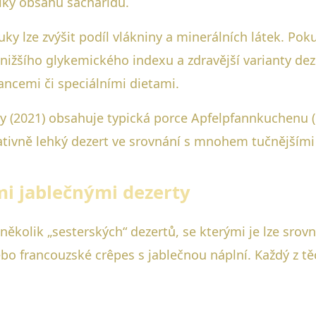
díky obsahu sacharidů.
y lze zvýšit podíl vlákniny a minerálních látek. Poku
nižšího glykemického indexu a zdravější varianty d
ancemi či speciálními dietami.
 (2021) obsahuje typická porce Apfelpfannkuchenu (cc
elativně lehký dezert ve srovnání s mnohem tučnějšími
mi jablečnými dezerty
několik „sesterských“ dezertů, se kterými je lze srov
bo francouzské crêpes s jablečnou náplní. Každý z tě