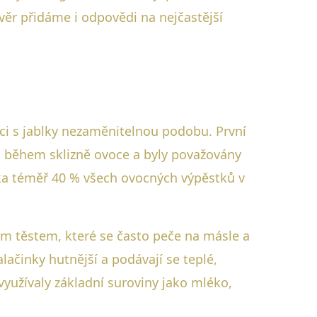
ěr přidáme i odpovědi na nejčastější
aci s jablky nezaměnitelnou podobu. První
na během sklizně ovoce a byly považovány
blka téměř 40 % všech ovocných výpěstků v
m těstem, které se často peče na másle a
lačinky hutnější a podávají se teplé,
yužívaly základní suroviny jako mléko,