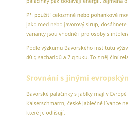
palačinky pak dodávají energii, zejména 
Při použití celozrnné nebo pohankové mouk
jako med nebo javorový sirup, dosáhnete 
varianty jsou vhodné i pro osoby s intoler
Podle výzkumu Bavorského institutu výživy
40 g sacharidů a 7 g tuku. To z něj činí r
Srovnání s jinými evropský
Bavorské palačinky s jablky mají v Evropě 
Kaiserschmarrn, české jablečné lívance ne
které je odlišují.