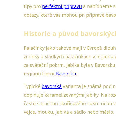
tipy pro
perfektní přípravu
a nabídneme sr
dotazy, které vás mohou při přípravě bav
Historie a původ bavorských
Palačinky jako takové mají v Evropě dlouh
zmínky o sladkých palačinkách v regionu p
za sváteční pokrm. Jablka byla v Bavorsku
regionu Horní
Bavorsko
.
Typické
bavorská
varianta je známá pod n
doplňuje karamelizovanými jablky. Na roz
často s trochou skořicového cukru nebo va
vejce, mouku, jablka a sádlo nebo máslo.