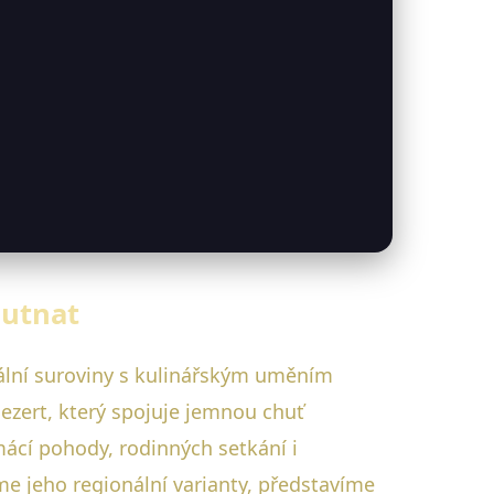
hutnat
ální suroviny s kulinářským uměním
ezert, který spojuje jemnou chuť
mácí pohody, rodinných setkání i
íme jeho regionální varianty, představíme