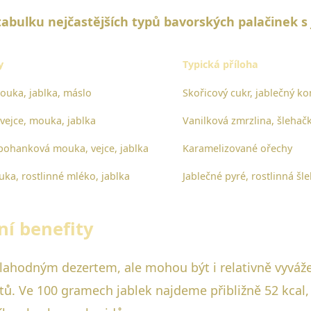
abulku nejčastějších typů bavorských palačinek s ja
y
Typická příloha
ouka, jablka, máslo
Skořicový cukr, jablečný k
vejce, mouka, jablka
Vanilková zmrzlina, šlehač
pohanková mouka, vejce, jablka
Karamelizované ořechy
ka, rostlinné mléko, jablka
Jablečné pyré, rostlinná šl
ní benefity
lahodným dezertem, ale mohou být i relativně vyvážen
tů. Ve 100 gramech jablek najdeme přibližně 52 kcal, 