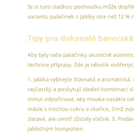
že si tuto sladkou pochoutku může dopřá
variantu palačinek s jablky více než 12 % 
Tipy pro dokonalé bavorské 
Aby byly vaše palačinky skutečně autentic
technice přípravy. Zde je několik ověřený
1. Jablka vybírejte šťavnatá a aromatická
nejčastěji a poskytují ideální kombinaci s
minut odpočinout, aby mouka nasákla teku
másle s trochou cukru a skořice, čímž zvýr
zlatavé, ale uvnitř zůstaly vláčné. 5. Po
jablečným kompotem.