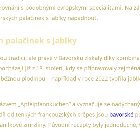
ovnání s podobnými evropskými specialitami. Na záv
orských palačinek s jablky napadnout.
 palačinek s jablky
ou tradici, ale právě v Bavorsku získaly díky kombin
ocházejí již z 18. století, kdy se připravovaly zejmé
 běžnou plodinou – například v roce 2022 tvořila ja
ázvem „Apfelpfannkuchen“ a vyznačuje se nadýchaný
díl od tenkých francouzských crêpes jsou
bavorské
pa
nilkové zmrzliny. Původní recepty byly jednoduché, v