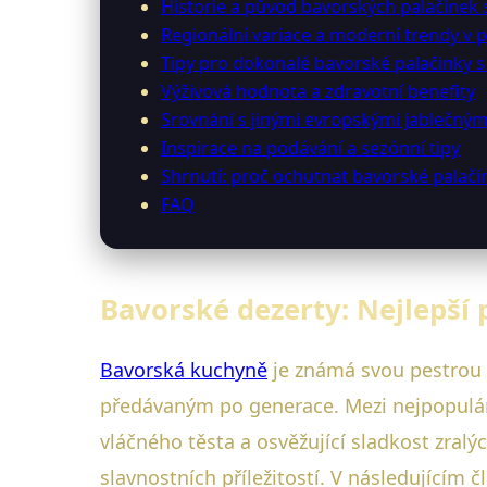
Historie a původ bavorských palačinek s
Regionální variace a moderní trendy v 
Tipy pro dokonalé bavorské palačinky s 
Výživová hodnota a zdravotní benefity
Srovnání s jinými evropskými jablečným
Inspirace na podávání a sezónní tipy
Shrnutí: proč ochutnat bavorské palačin
FAQ
Bavorské dezerty: Nejlepší 
Bavorská kuchyně
je známá svou pestrou 
předávaným po generace. Mezi nejpopulárně
vláčného těsta a osvěžující sladkost zral
slavnostních příležitostí. V následujícím 