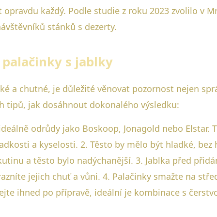
t opravdu každý. Podle studie z roku 2023 zvolilo v
návštěvníků stánků s dezerty.
palačinky s jablky
ké a chutné, je důležité věnovat pozornost nejen spr
ch tipů, jak dosáhnout dokonalého výsledku:
, ideálně odrůdy jako Boskoop, Jonagold nebo Elstar. 
ladkosti a kyselosti. 2. Těsto by mělo být hladké, b
tinu a těsto bylo nadýchanější. 3. Jablka před přidá
azníte jejich chuť a vůni. 4. Palačinky smažte na stř
dávejte ihned po přípravě, ideální je kombinace s če