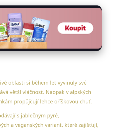
vé oblasti si během let vyvinuly své
dává větší vláčnost. Naopak v alpských
nkám propůjčují lehce oříškovou chuť.
dávají s jablečným pyré,
h a veganských variant, které zajišťují,