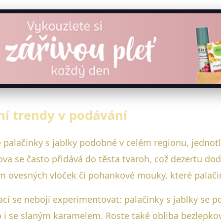
ní trendy v podávání
 palačinky s jablky podobné v celém regionu, jednotli
hova se často přidává do těsta tvaroh, což dezertu do
em ovesných vloček či pohankové mouky, které palači
í se nebojí experimentovat: palačinky s jablky se po
i se slaným karamelem. Roste také obliba bezlepkovýc