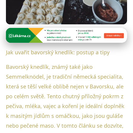
Bavorské pečení: Chléb a knedlíky
Krok za krokem: Jak na dokonalé
Jak uvařit bavorský knedlík: postup a tipy
bavorské knedlíky doma!
Bavorský knedlík, známý také jako
15. 8. 2025
· 3 min čtení · Autor: Michaela Hartmannová
Semmelknödel, je tradiční německá specialita,
která se těší velké oblibě nejen v Bavorsku, ale
po celém světě. Tento chutný příložný pokrm z
pečiva, mléka, vajec a koření je ideální doplněk
k masitým jídlům s omáčkou, jako jsou guláše
nebo pečené maso. V tomto článku se dozvíte,