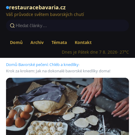
restauracebavaria.cz
Váš průvodce světem bavorských chutí
Domů
Archiv
Témata
Kontakt
Dnes je Pátek dne 7 8. 2026
· 27°C
Domů
›
Bavorské pečení: Chléb a knedlíky
›
Krok za krokem: Jak na dokonalé bavorské knedlíky doma!