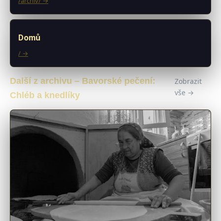
/archiv/ →
Domů
/ →
Další z archivu – Bavorské pečení:
Zobrazit
vše →
Chléb a knedlíky