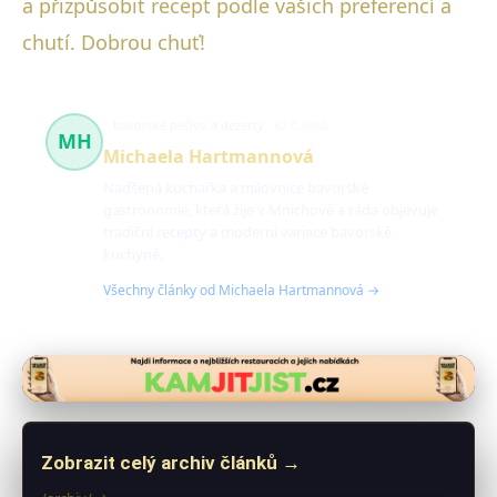
a přizpůsobit recept podle vašich preferencí a
chutí. Dobrou chuť!
bavorské pečivo a dezerty
82 článků
MH
Michaela Hartmannová
Nadšená kuchařka a milovnice bavorské
gastronomie, která žije v Mnichově a ráda objevuje
tradiční recepty a moderní variace bavorské
kuchyně.
Všechny články od Michaela Hartmannová →
Zobrazit celý archiv článků →