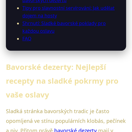
bavorských dezertů
Tipy pro slavnostní servírování: Jak udělat
dojem na hosty
Shrnutí: Sladké bavorské poklady pro
každou oslavu
FAQ
Bavorské dezerty: Nejlepší
recepty na sladké pokrmy pro
vaše oslavy
Sladká stránka bavorských tradic je často
opomíjená ve stínu populárních klobás, pečínek
a piv. Přitom právě
bavorské dezerty
mají v