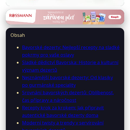
restauracebavaria.cz
Oslavte s Bavorskými Dezerty: Od
Obsah
Klasiky po Moderní Twisty
Bavorské dezerty: Nejlepší recepty na sladké
16. 5. 2026
· 10 min čtení · Autor: Michaela Hartmannová
pokrmy pro vaše oslavy
Sladké dědictví Bavorska: Historie a kulturní
význam dezertů
Nejznámější bavorské dezerty: Od klasiky
po gurmánské speciality
Srovnání bavorských dezertů: Oblíbenost,
čas přípravy a náročnost
Recepty krok za krokem: Jak připravit
autentické bavorské dezerty doma
Moderní twisty a trendy v servírování