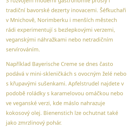
S rozvojem moderní gastronomie prošly i
tradiční bavorské dezerty inovacemi. Šéfkuchaři
v Mnichově, Norimberku i menších městech
rádi experimentují s bezlepkovými verzemi,
veganskými náhražkami nebo netradičním
servírováním.
Například Bayerische Creme se dnes často
podává v mini-skleničkách s ovocným želé nebo
s křupavými sušenkami. Apfelstrudel najdete v
podobě roládky s karamelovou omáčkou nebo
ve veganské verzi, kde máslo nahrazuje
kokosový olej. Bienenstich lze ochutnat také
jako zmrzlinový pohár.