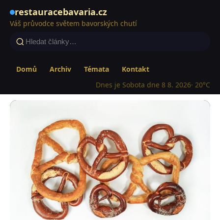
restauracebavaria.cz
Váš průvodce světem bavorských chutí
Domů
Archiv
Témata
Kontakt
Dnes je Sobota dne 8 8. 2026
· 20°C