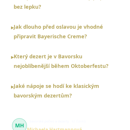
bez lepku?
Jak dlouho před oslavou je vhodné
▸
připravit Bayerische Creme?
Který dezert je v Bavorsku
▸
nejoblíbenější během Oktoberfestu?
Jaké nápoje se hodí ke klasickým
▸
bavorským dezertům?
bavorské pečivo a dezerty
82 článků
MH
Michaela Hartmannová