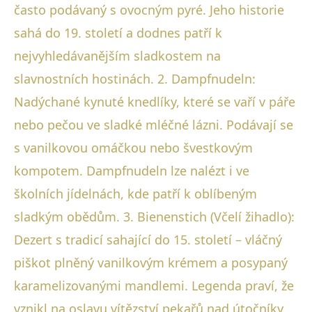
často podávaný s ovocným pyré. Jeho historie
sahá do 19. století a dodnes patří k
nejvyhledávanějším sladkostem na
slavnostních hostinách. 2. Dampfnudeln:
Nadýchané kynuté knedlíky, které se vaří v páře
nebo pečou ve sladké mléčné lázni. Podávají se
s vanilkovou omáčkou nebo švestkovým
kompotem. Dampfnudeln lze nalézt i ve
školních jídelnách, kde patří k oblíbeným
sladkým obědům. 3. Bienenstich (Včelí žihadlo):
Dezert s tradicí sahající do 15. století – vláčný
piškot plněný vanilkovým krémem a posypaný
karamelizovanými mandlemi. Legenda praví, že
vznikl na oslavu vítězství pekařů nad útočníky,