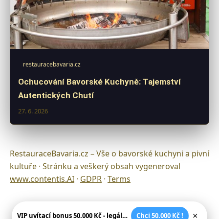
restauracebavaria.cz
Ochucování Bavorské Kuchyně: Tajemství
Autentických Chutí
27. 6. 2026
RestauraceBavaria.cz – Vše o bavorské kuchyni a pivní
kultuře · Stránku a veškerý obsah vygeneroval
www.contentis.AI
·
GDPR
·
Terms
×
VIP uvítací bonus 50.000 Kč - legální české kasíno
Chci 50.000 Kč !