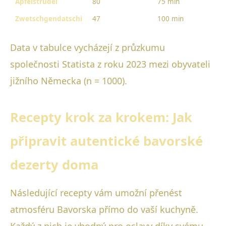
Apfelstrudel
80
75 min
Zwetschgendatschi
47
100 min
Data v tabulce vycházejí z průzkumu
společnosti Statista z roku 2023 mezi obyvateli
jižního Německa (n = 1000).
Recepty krok za krokem: Jak
připravit autentické bavorské
dezerty doma
Následující recepty vám umožní přenést
atmosféru Bavorska přímo do vaší kuchyně.
Každý z nich je vhodný pro oslavy díky svému