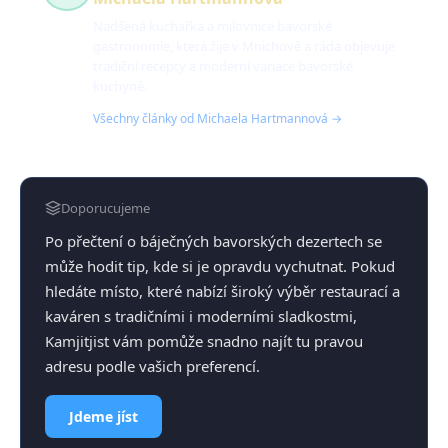
Nadšená kuchařka a milovnice bavorské
gastronomie, která žije v Mnichově a ráda objevuje
tradiční recepty a moderní variace bavorské
kuchyně.
Všechny články od Michaela Hartmannová →
Doporucujeme
Po přečtení o báječných bavorských dezertech se
může hodit tip, kde si je opravdu vychutnat. Pokud
hledáte místo, které nabízí široký výběr restaurací a
kaváren s tradičními i moderními sladkostmi,
Kamjitjist vám pomůže snadno najít tu pravou
adresu podle vašich preferencí.
Jdeme jíst