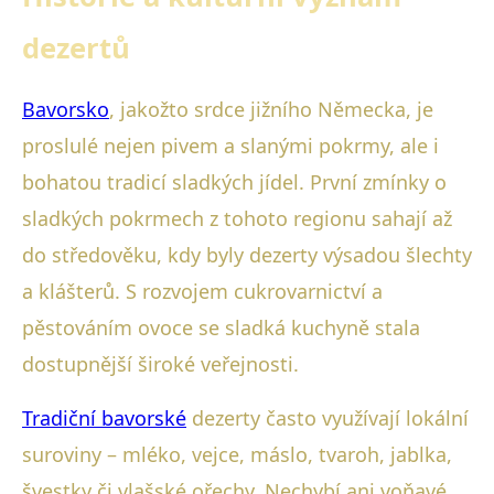
dezertů
Bavorsko
, jakožto srdce jižního Německa, je
proslulé nejen pivem a slanými pokrmy, ale i
bohatou tradicí sladkých jídel. První zmínky o
sladkých pokrmech z tohoto regionu sahají až
do středověku, kdy byly dezerty výsadou šlechty
a klášterů. S rozvojem cukrovarnictví a
pěstováním ovoce se sladká kuchyně stala
dostupnější široké veřejnosti.
Tradiční bavorské
dezerty často využívají lokální
suroviny – mléko, vejce, máslo, tvaroh, jablka,
švestky či vlašské ořechy. Nechybí ani voňavé