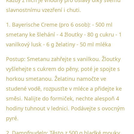
slavnostnímu vzezření i chuti.
1. Bayerische Creme (pro 6 osob): - 500 ml
smetany ke šlehání - 4 žloutky - 80 g cukru - 1
vanilkový lusk - 6 g želatiny - 50 ml mléka
Postup: Smetanu zahřejte s vanilkou. Žloutky
vyšlehejte s cukrem do pěny, poté je spojte s
horkou smetanou. Želatinu namočte ve
studené vodě, rozpusťte v mléce a přidejte ke
směsi. Nalijte do formiček, nechte alespoň 4
hodiny tuhnout v lednici. Podávejte s ovocným
pyré.
2. Dampfnudeln: Těsto z 500 g hladké mouky,