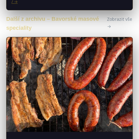
/ →
Další z archivu – Bavorské masové
Zobrazit vše
→
speciality