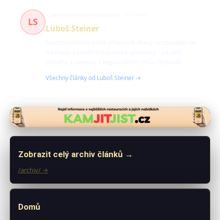
bavorské masové speciality
81 článků
LS
Luboš Steiner
Gastronomický kritik a historik, který se specializuje
na maso a tradiční bavorské speciality, rád sdílí
příběhy a recepty z regionálních trhů i festivalů.
Všechny články od Luboš Steiner →
Zobrazit celý archiv článků →
/archiv/ →
Domů