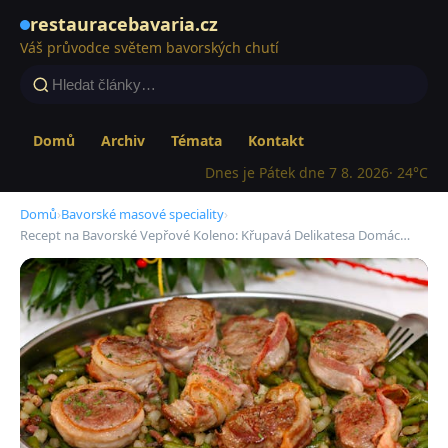
restauracebavaria.cz
Váš průvodce světem bavorských chutí
Domů
Archiv
Témata
Kontakt
Dnes je Pátek dne 7 8. 2026
· 24°C
Domů
›
Bavorské masové speciality
›
Recept na Bavorské Vepřové Koleno: Křupavá Delikatesa Domác…