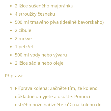
2 lžíce sušeného majoránku
4 stroužky česneku
500 ml tmavého piva (ideálně bavorského)
2 cibule
2 mrkve
1 petržel
500 ml vody nebo vývaru
2 lžíce sádla nebo oleje
Příprava:
Příprava kolena: Začněte tím, že koleno
důkladně umyjete a osušte. Pomocí
ostrého nože nařízněte kůži na kolenu do