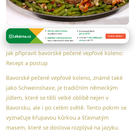
Bavorské masové speciality
Recept na Bavorské Vepřové
Jak připravit bavorské pečené vepřové koleno:
Koleno: Křupavá Delikatesa
Recept a postup
Domácího Šéfkuchaře
Bavorské pečené vepřové koleno, známé také
19. 2. 2026
· 4 min čtení · Autor: Luboš Steiner
jako Schweinshaxe, je tradičním německým
jídlem, které se těší velké oblibě nejen v
Bavorsku, ale i po celém světě. Tento pokrm se
vyznačuje křupavou kůrkou a šťavnatým
masem, které se doslova rozplývá na jazyku.