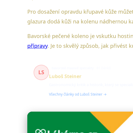
Pro dosažení opravdu křupavé kůže může
glazura dodá kůži na kolenu nádhernou ka
Bavorské pečené koleno je vskutku hostin
přípravy
. Je to skvělý způsob, jak přivést 
bavorské masové speciality
81 článků
LS
Luboš Steiner
Gastronomický kritik a historik, který se speciali
Všechny články od Luboš Steiner →