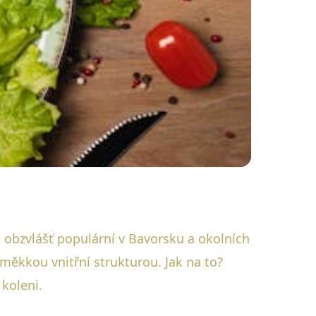
rokem!
 obzvlášť populární v Bavorsku a okolních
měkkou vnitřní strukturou. Jak na to?
koleni.