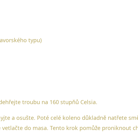
avorského typu)
dehřejte troubu na 160 stupňů Celsia.
jte a osušte. Poté celé koleno důkladně natřete smě
ně vetlačte do masa. Tento krok pomůže proniknout c