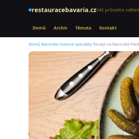
restauracebavaria.cz
Váš průvodce světem
Domů
Archiv
Témata
Kontakt
Domů
›
Bavorské masové speciality
›
Recept na Bavorské Peče