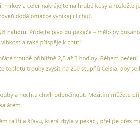
i, mrkev a celer nakrájejte na hrubé kusy a rozložte 
ároveň dodá omáčce vynikající chuť.
ůží nahoru. Přidejte pivo do pekáče – mělo by dosahov
hkost a také přispěje k chuti.
řáté troubě přibližně 2,5 až 3 hodiny. Během pečení
e teplotu trouby zvýšit na 200 stupňů Celsia, aby se k
ouby a nechte chvíli odpočinout. Mezitím můžete přip
salátem.
ém talíři a šťávu, která zbyla v pekáči, přelijte přes