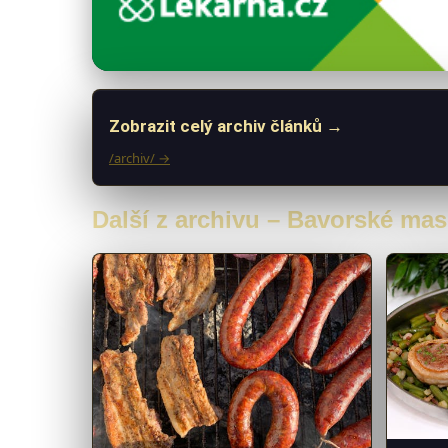
Zobrazit celý archiv článků →
/archiv/ →
Další z archivu – Bavorské mas