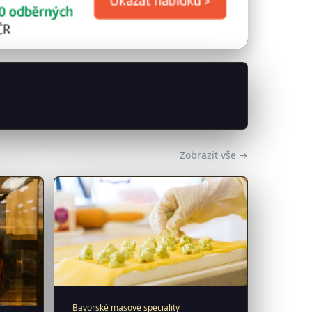
Zobrazit vše →
Bavorské masové speciality