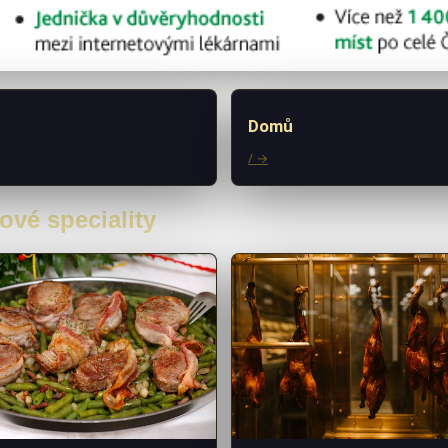
Domů
/ →
ové speciality