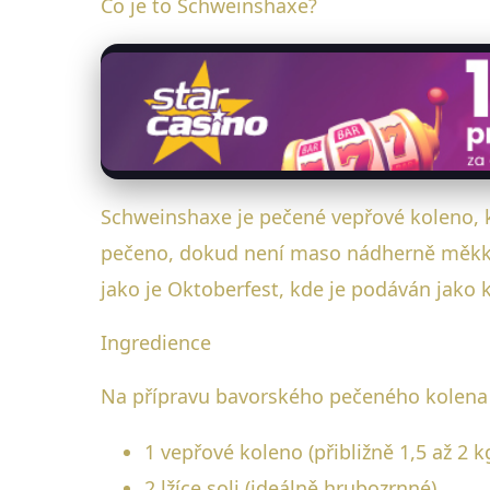
Co je to Schweinshaxe?
Schweinshaxe je pečené vepřové koleno, k
pečeno, dokud není maso nádherně měkké 
jako je Oktoberfest, kde je podáván jako 
Ingredience
Na přípravu bavorského pečeného kolena 
1 vepřové koleno (přibližně 1,5 až 2 k
2 lžíce soli (ideálně hrubozrnné)