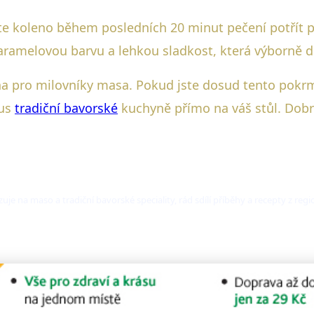
te koleno během posledních 20 minut pečení potřít
ramelovou barvu a lehkou sladkost, která výborně do
a pro milovníky masa. Pokud jste dosud tento pokrm 
kus
tradiční bavorské
kuchyně přímo na váš stůl. Dobr
zuje na maso a tradiční bavorské speciality, rád sdílí příběhy a recepty z regio