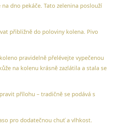
je na dno pekáče. Tato zelenina poslouží
at přibližně do poloviny kolena. Pivo
 koleno pravidelně přelévejte vypečenou
ůže na kolenu krásně zazlátila a stala se
ravit přílohu – tradičně se podává s
 maso pro dodatečnou chuť a vlhkost.