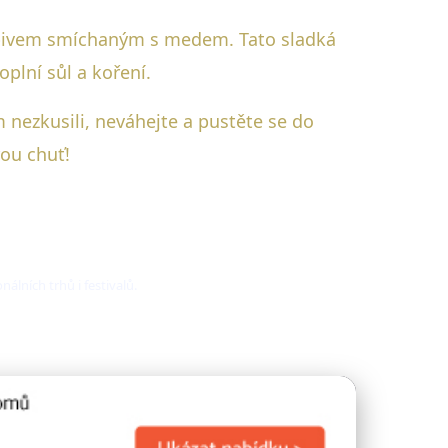
 pivem smíchaným s medem. Tato sladká
plní sůl a koření.
nezkusili, neváhejte a pustěte se do
ou chuť!
nálních trhů i festivalů.