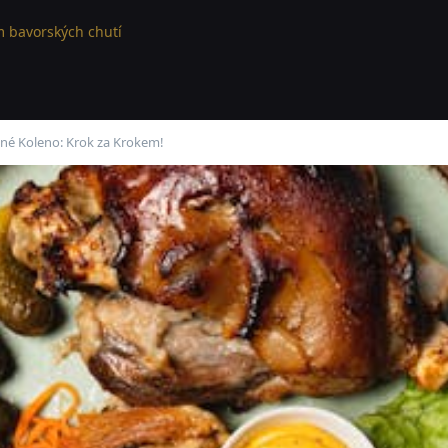
 bavorských chutí
né Koleno: Krok za Krokem!