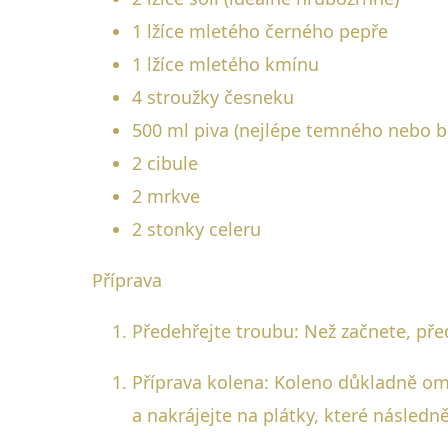
1 lžíce mletého černého pepře
1 lžíce mletého kmínu
4 stroužky česneku
500 ml piva (nejlépe temného nebo b
2 cibule
2 mrkve
2 stonky celeru
Příprava
Předehřejte troubu: Než začnete, pře
Příprava kolena: Koleno důkladně omy
a nakrájejte na plátky, které násled