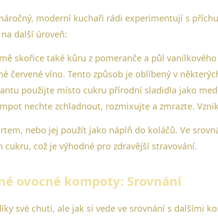
náročný, moderní kuchaři rádi experimentují s přích
na další úroveň:
omě skořice také kůru z pomeranče a půl vanilkového 
uché červené víno. Tento způsob je oblíbený v někte
riantu použijte místo cukru přírodní sladidla jako med
mpot nechte zchladnout, rozmixujte a zmrazte. Vznikn
urtem, nebo jej použít jako náplň do koláčů. Ve sro
 cukru, což je výhodné pro zdravější stravování.
iné ovocné kompoty: Srovnání
ky své chuti, ale jak si vede ve srovnání s dalšími 