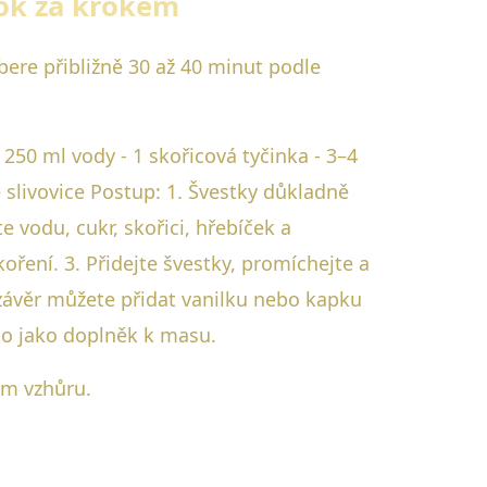
ok za krokem
bere přibližně 30 až 40 minut podle
 250 ml vody - 1 skořicová tyčinka - 3–4
ce slivovice Postup: 1. Švestky důkladně
e vodu, cukr, skořici, hřebíček a
ření. 3. Přidejte švestky, promíchejte a
závěr můžete přidat vanilku nebo kapku
ebo jako doplněk k masu.
em vzhůru.