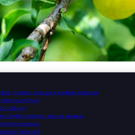
ompot: Bavorská tradice a 
mpot – tradice, postupy a moderní inspirace
Historie a význam
lad úspěchu
švestkového kompotu krok za krokem
estkového kompotu
kompoty: Srovnání