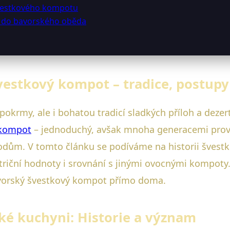
švestkového kompotu
t do bavorského oběda
vestkový kompot – tradice, postupy
krmy, ale i bohatou tradicí sladkých příloh a dezer
 kompot
– jednoduchý, avšak mnoha generacemi prově
hodům. V tomto článku se podíváme na historii švest
utriční hodnoty i srovnání s jinými ovocnými kompoty
avorský švestkový kompot přímo doma.
é kuchyni: Historie a význam