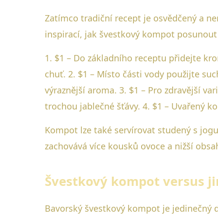
Zatímco tradiční recept je osvědčený a ne
inspirací, jak švestkový kompot posunout 
1. $1 – Do základního receptu přidejte kr
chuť. 2. $1 – Místo části vody použijte s
výraznější aroma. 3. $1 – Pro zdravější va
trochou jablečné šťávy. 4. $1 – Uvařený ko
Kompot lze také servírovat studený s jog
zachovává více kousků ovoce a nižší obsah
Švestkový kompot versus j
Bavorský švestkový kompot je jedinečný dí