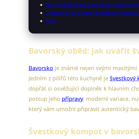
Nutriční hodnoty a zdravotní přínosy 
Shrnutí: Proč zařadit švestkový kompo
FAQ
Bavorský oběd: Jak uvařit š
Bavorsko
je známé nejen svými masitými po
Jedním z pilířů této kuchyně je
švestkový
dopřát si osvěžující doplněk k hlavním c
postup jeho
přípravy
, moderní variace, n
který vám umožní připravit autentický b
Švestkový kompot v bavorsk