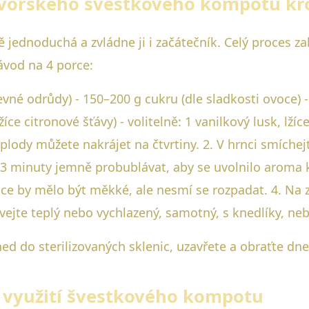
bavorského švestkového kompotu kr
 jednoduchá a zvládne ji i začátečník. Celý proces za
ávod na 4 porce:
evné odrůdy) - 150–200 g cukru (dle sladkosti ovoce) -
íce citronové šťávy) - volitelně: 1 vanilkový lusk, lží
 plody můžete nakrájet na čtvrtiny. 2. V hrnci smíchejt
 3 minuty jemně probublávat, aby se uvolnilo aroma ko
ce by mělo být měkké, ale nesmí se rozpadat. 4. Na 
vejte teplý nebo vychlazený, samotný, s knedlíky, n
ned do sterilizovaných sklenic, uzavřete a obraťte dn
í využití švestkového kompotu