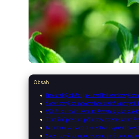
restauracebavaria.cz
Obsah
Úžasný švestkový k
Bavorský oběd: Jak uvařit švestkový ko
Švestkový kompot v bavorské kuchyni: 
12. 3. 2026
· 10 min čtení · Autor: Karel Weiss
Výběr surovin: Kvalita švestek jako zák
Tradiční postup přípravy bavorského 
Moderní variace a kreativní využití šv
Švestkový kompot versus jiné ovocné 