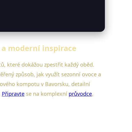
 a moderní inspirace
tů, které dokážou zpestřit každý oběd.
řený způsob, jak využít sezonní ovoce a
kového kompotu v Bavorsku, detailní
.
Připravte
se na komplexní
průvodce
,