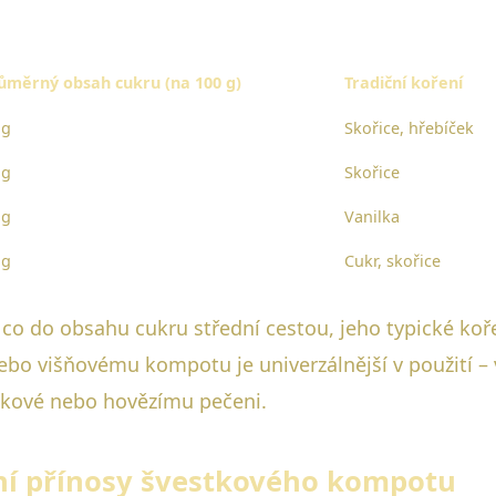
ůměrný obsah cukru (na 100 g)
Tradiční koření
 g
Skořice, hřebíček
 g
Skořice
 g
Vanilka
 g
Cukr, skořice
 co do obsahu cukru střední cestou, jeho typické koře
o višňovému kompotu je univerzálnější v použití – v
víčkové nebo hovězímu pečeni.
tní přínosy švestkového kompotu