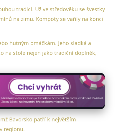
hou tradici. Už ve středověku se švestky
tamínů na zimu. Kompoty se vařily na konci
nebo hutným omáčkám. Jeho sladká a
 na stole nejen jako tradiční doplněk,
čemž Bavorsko patří k největším
v regionu.