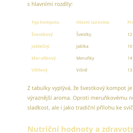
s hlavními rozdíly:
Typ kompotu
Hlavní surovina
Pr
Švestkový
Švestky
12
Jablečný
Jablka
10
Meruňkový
Meruňky
14
Višňový
Višně
13
Z tabulky vyplývá, že švestkový kompot je
výraznější aroma. Oproti meruňkovému neb
sladkost, ale i jako tradiční přílohu ke s
Nutriční hodnoty a zdravo