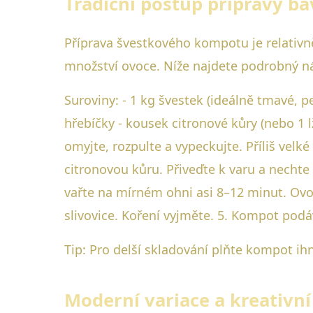
Tradiční postup přípravy 
Příprava švestkového kompotu je relativně
množství ovoce. Níže najdete podrobný n
Suroviny: - 1 kg švestek (ideálně tmavé, p
hřebíčky - kousek citronové kůry (nebo 1 lž
omyjte, rozpulte a vypeckujte. Příliš velké
citronovou kůru. Přiveďte k varu a nechte
vařte na mírném ohni asi 8–12 minut. Ovo
slivovice. Koření vyjměte. 5. Kompot podá
Tip: Pro delší skladování plňte kompot ih
Moderní variace a kreativn