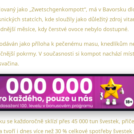
ovaný jako „Zwetschgenkompott“, má v Bavorsku dlou
nických statcích, kde sloužily jako důležitý zdroj vi
ladnější měsíce, kdy čerstvé ovoce nebylo dostupné.
 podáván jako příloha k pečenému masu, knedlíkům 
čnější pokrmy. V současnosti si kompot nachází místo
svačina.
cku se každoročně sklízí přes 45 000 tun švestek, při
tvoří i dnes více než 30 % celkové spotřeby švestek 