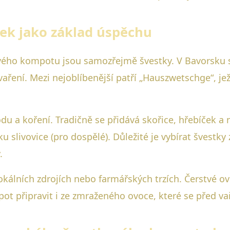
tek jako základ úspěchu
ho kompotu jsou samozřejmě švestky. V Bavorsku se
vaření. Mezi nejoblíbenější patří „Hauszwetschge“, je
u a koření. Tradičně se přidává skořice, hřebíček a 
 slivovice (pro dospělé). Důležité je vybírat švestky 
.
lokálních zdrojích nebo farmářských trzích. Čerstvé 
ot připravit i ze zmraženého ovoce, které se před v