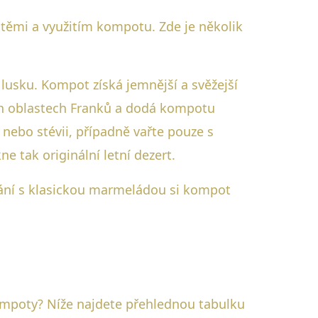
utěmi a využitím kompotu. Zde je několik
lusku. Kompot získá jemnější a svěžejší
rých oblastech Franků a dodá kompotu
 nebo stévii, případně vařte pouze s
e tak originální letní dezert.
vnání s klasickou marmeládou si kompot
kompoty? Níže najdete přehlednou tabulku