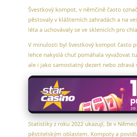
Švestkový kompot, v němčině často označ
pěstovaly v klášterních zahradách a na ves
léta a uchovávaly se ve sklenicích pro ch
V minulosti byl švestkový kompot často
lehce nakyslá chuť pomáhala vyvažovat tu
ale i jako samostatný dezert nebo zdravá 
Statistiky z roku 2022 ukazují, že v Něme
pěstitelským oblastem. Kompoty a povidla 