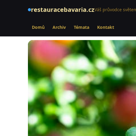
restauracebavaria.cz
Váš průvodce světem
Domů
Archiv
Témata
Kontakt