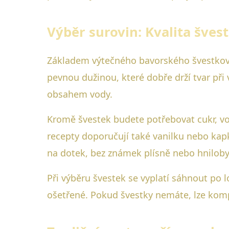
Výběr surovin: Kvalita šves
Základem výtečného bavorského švestkové
pevnou dužinou, které dobře drží tvar při 
obsahem vody.
Kromě švestek budete potřebovat cukr, vod
recepty doporučují také vanilku nebo kapku
na dotek, bez známek plísně nebo hniloby
Při výběru švestek se vyplatí sáhnout po 
ošetřené. Pokud švestky nemáte, lze komp