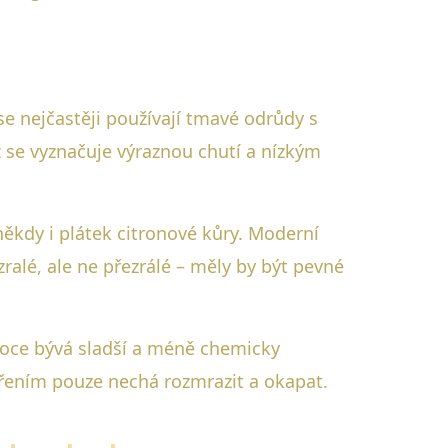
 nejčastěji používají tmavé odrůdy s
ž se vyznačuje výraznou chutí a nízkým
někdy i plátek citronové kůry. Moderní
zralé, ale ne přezrálé – měly by být pevné
ovoce bývá sladší a méně chemicky
ařením pouze nechá rozmrazit a okapat.