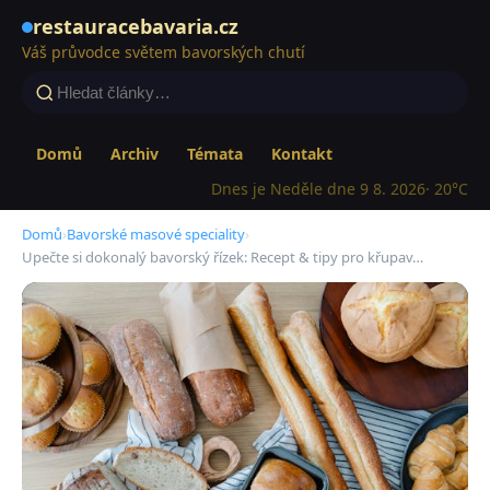
restauracebavaria.cz
Váš průvodce světem bavorských chutí
Domů
Archiv
Témata
Kontakt
Dnes je Neděle dne 9 8. 2026
· 20°C
Domů
›
Bavorské masové speciality
›
Upečte si dokonalý bavorský řízek: Recept & tipy pro křupav…