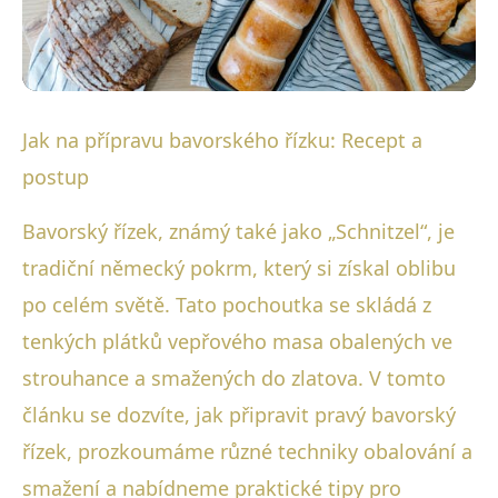
Bavorské masové speciality
Jak na přípravu bavorského řízku: Recept a
Upečte si dokonalý bavorský
postup
řízek: Recept & tipy pro
Bavorský řízek, známý také jako „Schnitzel“, je
křupavost!
tradiční německý pokrm, který si získal oblibu
po celém světě. Tato pochoutka se skládá z
24. 10. 2025
· 3 min čtení · Autor: Luboš Steiner
tenkých plátků vepřového masa obalených ve
strouhance a smažených do zlatova. V tomto
článku se dozvíte, jak připravit pravý bavorský
řízek, prozkoumáme různé techniky obalování a
smažení a nabídneme praktické tipy pro