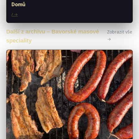
Domů
/ →
Další z archivu – Bavorské masové
Zobrazit vše
→
speciality