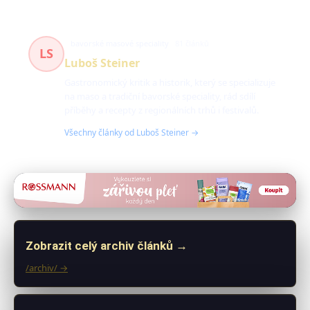
bavorské masové speciality
81 článků
LS
Luboš Steiner
Gastronomický kritik a historik, který se specializuje
na maso a tradiční bavorské speciality, rád sdílí
příběhy a recepty z regionálních trhů i festivalů.
Všechny články od Luboš Steiner →
Zobrazit celý archiv článků →
/archiv/ →